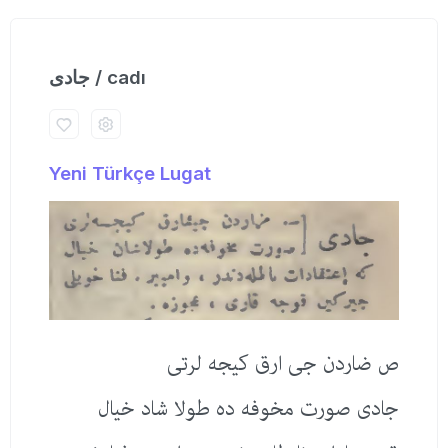
جادی / cadı
Yeni Türkçe Lugat
ص ضاردن جی ارق كیجه لرتی
جادی صورت مخوفه ده طولا شاد خیال