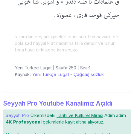
ق عتمادات نا طلە دندر » و امویر. فنا خویی
جیركی قوجه قاری ، عجوزه .
s zarrdan cey ark gicelerti cadı suret muhavvife de
dola şad hayyal k atmadat na talla dendir ve umur
fena huyu cirki koca karı acuze
Yeni Türkçe Lugat | Sayfa:250 | Sıra:1
Kaynak:
Yeni Türkçe Lugat
-
Çağdaş sözlük
Seyyah Pro Youtube Kanalımız Açıldı
Seyyah Pro
Ülkemizdeki
Tarihi ve Kültürel Mirası
Adım adım
4K Profesyonel
çekimlerle
kayıt altına
alıyoruz.