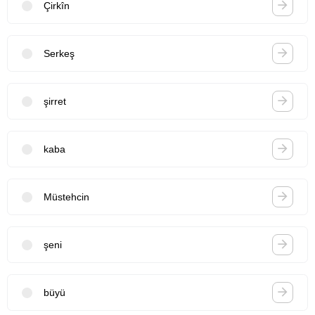
Çirkîn
Serkeş
şirret
kaba
Müstehcin
şeni
büyü