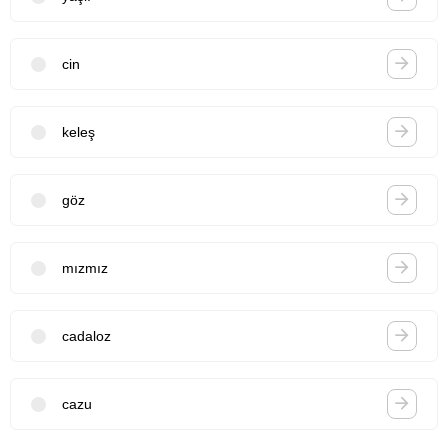
cin
keleş
göz
mızmız
cadaloz
cazu