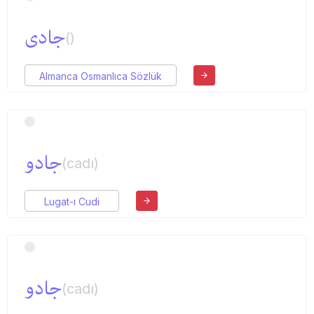
جادی
()
Almanca Osmanlıca Sözlük
جادو
(cadı)
Lugat-ı Cudi
جادو
(cadı)