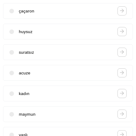
çaçaron
huysuz
suratsız
acuze
kadın
maymun
yaşlı