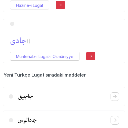
Hazine-i Lugat
جادی
()
Müntehab-ı Lugat-ı Osmâniyye
Yeni Türkçe Lugat sıradaki maddeler
جاجیق
جادالوس