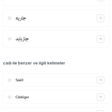
جاریه
جازبابد
cadı ile benzer ve ilgili kelimeler
Sakîl
Câdûger