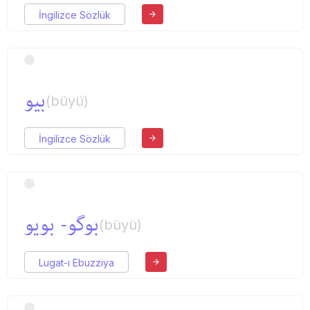
İngilizce Sözlük
بیو
(büyü)
İngilizce Sözlük
بوگو- بویو
(büyü)
Lugat-ı Ebuzziya