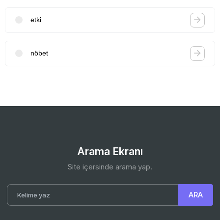
etki
nöbet
Arama Ekranı
Site içersinde arama yap.