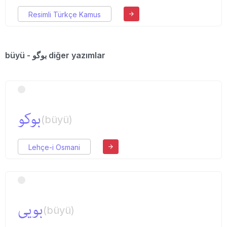
Resimli Türkçe Kamus
büyü - بوگو diğer yazımlar
بوكو
(büyü)
Lehçe-i Osmani
بویی
(büyü)