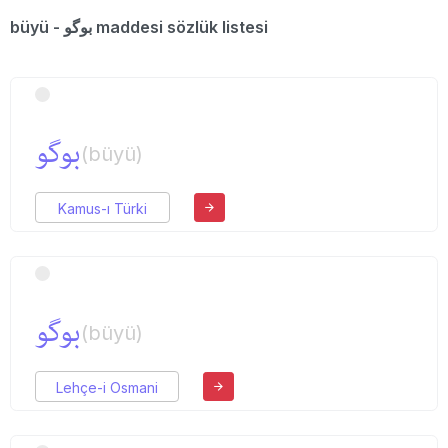
büyü - بوگو maddesi sözlük listesi
بوگو
(büyü)
Kamus-ı Türki
بوگو
(büyü)
Lehçe-i Osmani