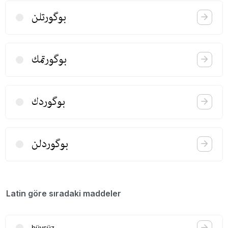
بوگورتلن
بوگورتمك
بوگوردك
بوگوردلن
Latin göre sıradaki maddeler
büysüz