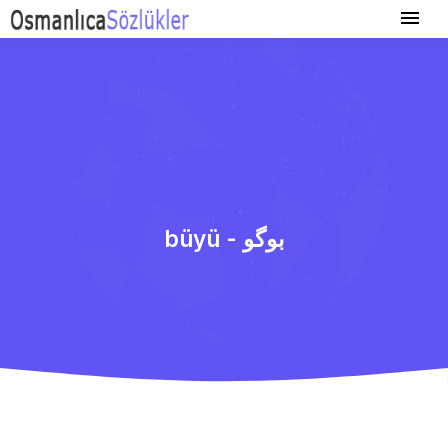
büyü - بوگو