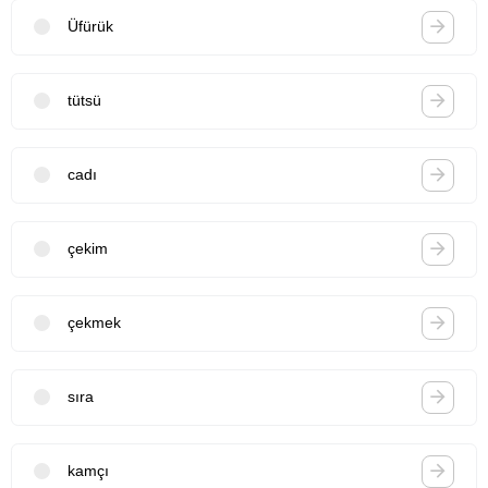
Üfürük
tütsü
cadı
çekim
çekmek
sıra
kamçı