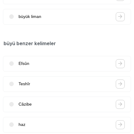
büyük liman
büyü benzer kelimeler
Efsûn
Teshîr
Câzibe
haz