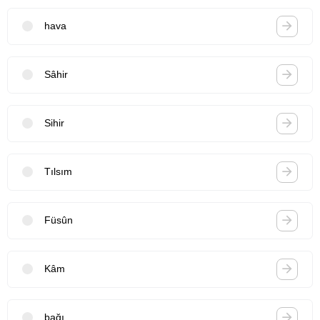
hava
Sâhir
Sihir
Tılsım
Füsûn
Kâm
bağı