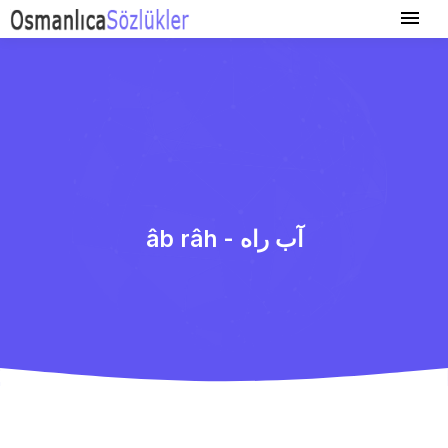
âb râh - آب راه