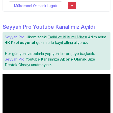
Mükemmel Osmanlı Lugatı
Seyyah Pro Youtube Kanalımız Açıldı
Seyyah Pro
Ülkemizdeki
Tarihi ve Kültürel Mirası
Adım adım
4K Profesyonel
çekimlerle
kayıt altına
alıyoruz.
Her gün yeni videolarla yep yeni bir projeye başladık.
Seyyah Pro
Youtube Kanalımıza
Abone Olarak
Bize
Destek Olmayı unutmayınız.