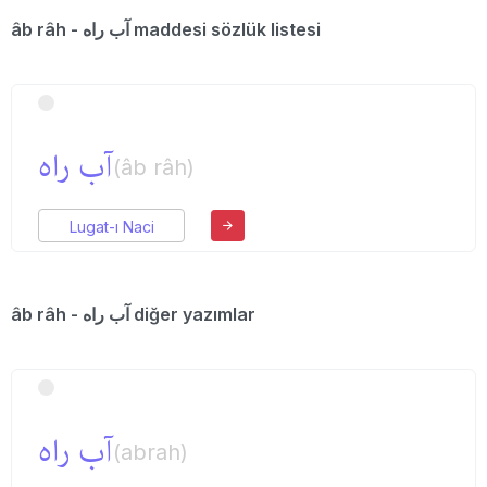
âb râh - آب راه maddesi sözlük listesi
آب راه
(âb râh)
Lugat-ı Naci
âb râh - آب راه diğer yazımlar
آب راه
(abrah)