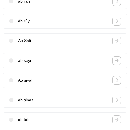
âb râh
âb rûy
Ab Safi
ab seyr
Ab siyah
ab şinas
ab tab