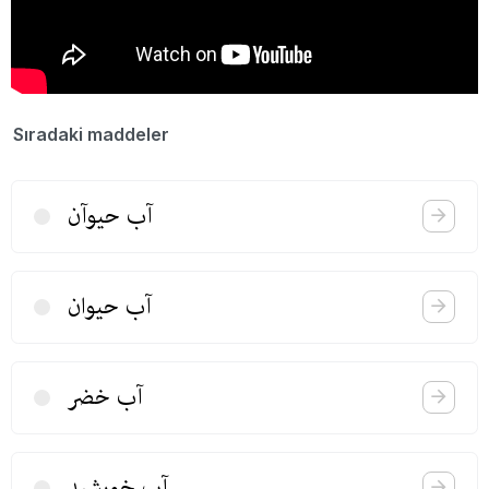
Sıradaki maddeler
آب حیوآن
آب حیوان
آب خضر
آب خورشید