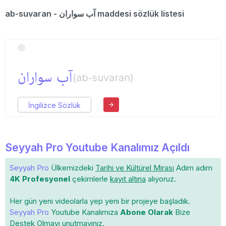
ab-suvaran - آب سواران maddesi sözlük listesi
آب سواران
(ab-suvaran)
İngilizce Sözlük
Seyyah Pro Youtube Kanalımız Açıldı
Seyyah Pro
Ülkemizdeki
Tarihi ve Kültürel Mirası
Adım adım
4K Profesyonel
çekimlerle
kayıt altına
alıyoruz.
Her gün yeni videolarla yep yeni bir projeye başladık.
Seyyah Pro
Youtube Kanalımıza
Abone Olarak
Bize
Destek Olmayı unutmayınız.