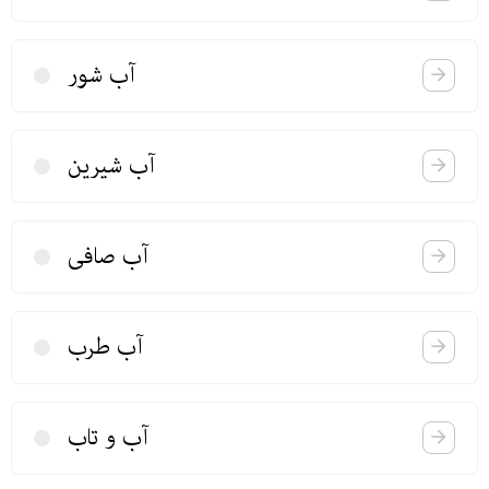
آب شور
آب شیرین
آب صافی
آب طرب
آب و تاب