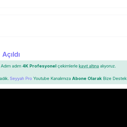
 Açıldı
Adım adım
4K Profesyonel
çekimlerle
kayıt altına
alıyoruz.
ladık.
Seyyah Pro
Youtube Kanalımıza
Abone Olarak
Bize Destek 