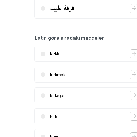
قرقۀ‌‌ طیبه
Latin göre sıradaki maddeler
kırklı
kırkmak
kırlağan
kırlı
kırm