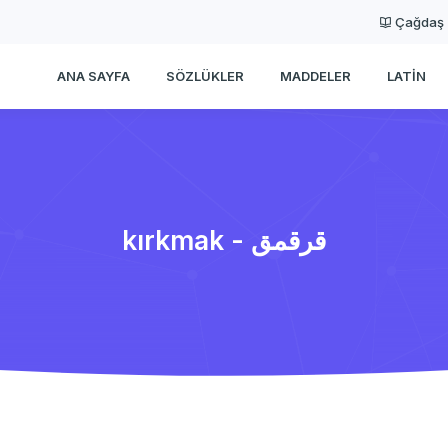
Çağdaş
ANA SAYFA
SÖZLÜKLER
MADDELER
LATIN
kırkmak - قرقمق