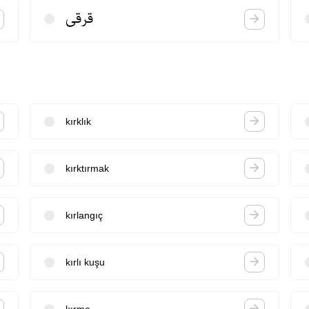
قرقی
kırklık
kırktırmak
kırlangıç
kırlı kuşu
kırma