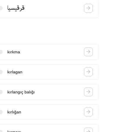
قرقیسیا
kırkma
kırlagan
kırlangıç balığı
kırlığan
kırmacı