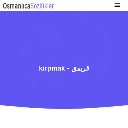
kırpmak - قرپمق