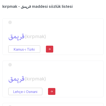
kırpmak - قرپمق maddesi sözlük listesi
قرپمق
(kırpmak)
Kamus-ı Türki
قرپمق
(kırpmak)
Lehçe-i Osmani