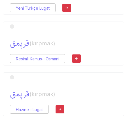
Yeni Türkçe Lugat
قرپمق
(kırpmak)
Resimli Kamus-ı Osmani
قرپمق
(kırpmak)
Hazine-i Lugat