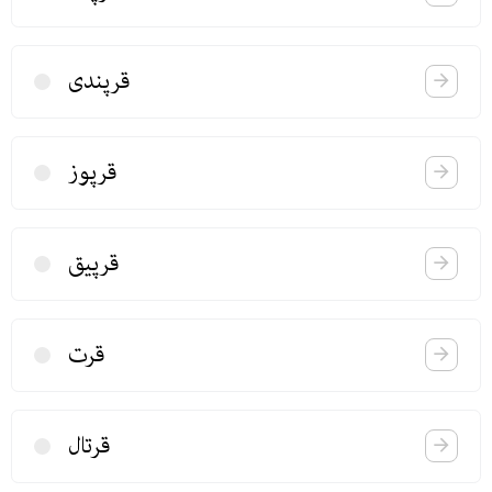
قرپندی
قرپوز
قرپیق
قرت
قرتال