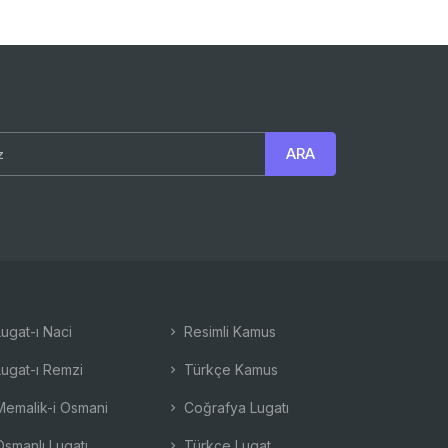
ugat-ı Naci
Resimli Kamus
ugat-ı Remzi
Türkçe Kamus
emalik-i Osmani
Coğrafya Lugatı
smanlı Lugatı
Türkçe Lugat