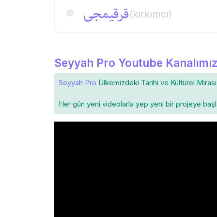
قرقیمجی
(kırkımcı)
Seyyah Pro Youtube Kanalımız
Seyyah Pro
Ülkemizdeki
Tarihi ve Kültürel Mirası
Her gün yeni videolarla yep yeni bir projeye baş