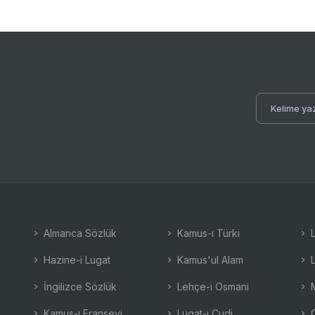
Almanca Sözlük
Kamus-ı Türki
L
Hazine-i Lugat
Kamus'ul Alam
L
İngilizce Sözlük
Lehçe-i Osmani
M
Kamus-ı Fransevi
Lugat-ı Cudi
O