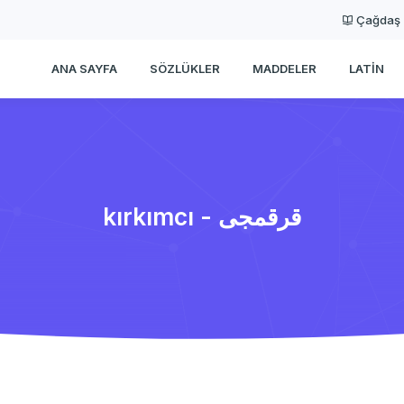
Çağdaş
ANA SAYFA
SÖZLÜKLER
MADDELER
LATIN
kırkımcı - قرقمجی