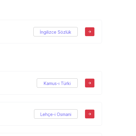
İngilizce Sözlük
Kamus-ı Türki
Lehçe-i Osmani