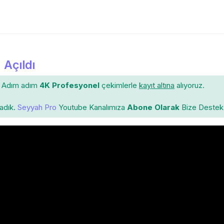
 Açıldı
Adım adım
4K Profesyonel
çekimlerle
kayıt altına
alıyoruz.
ladık.
Seyyah Pro
Youtube Kanalımıza
Abone Olarak
Bize Destek 