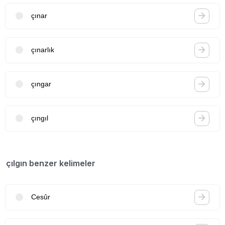
çınar
çınarlık
çıngar
çıngıl
çılgın benzer kelimeler
Cesûr