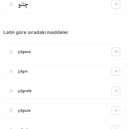
چللو
Latin göre sıradaki maddeler
çılgava
çılgın
çılgınlık
çılguze