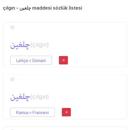
çılgın - چلغین maddesi sözlük listesi
چلغین
(çılgın)
Lehçe-i Osmani
چلغین
(çılgın)
Kamus-ı Fransevi