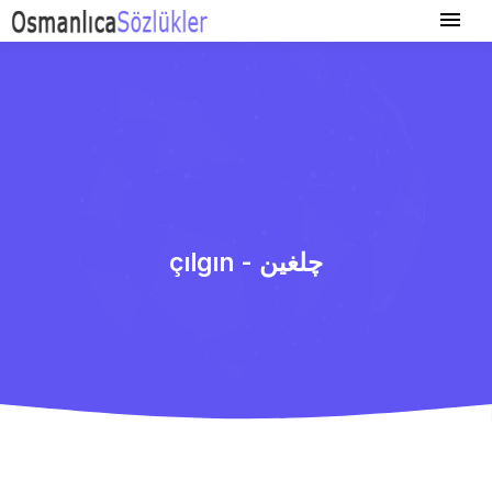
çılgın - چلغین