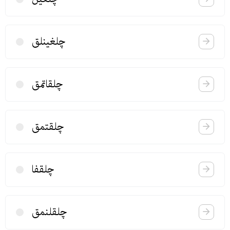
چلغینلق
چلقاتمق
چلقتمق
چلقفا
چلقلنمق