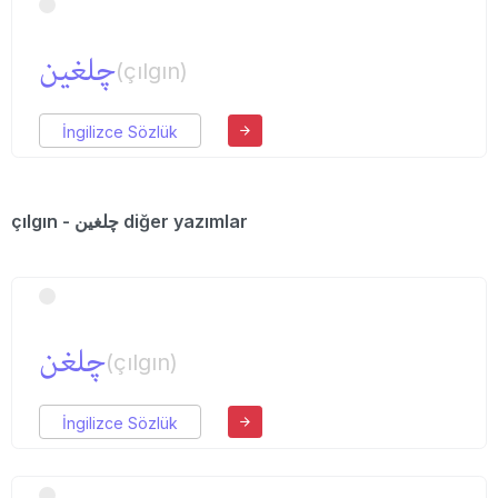
چلغین
(çılgın)
İngilizce Sözlük
çılgın - چلغین diğer yazımlar
چلغن
(çılgın)
İngilizce Sözlük