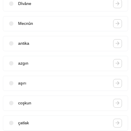
Dîvâne
Mecnûn
antika
azgın
aşırı
coşkun
çatlak