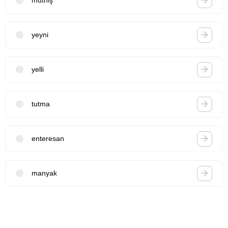
müthiş
yeyni
yelli
tutma
enteresan
manyak