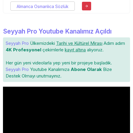
Almanca Osmanlıca Sözlük
Seyyah Pro Youtube Kanalımız Açıldı
Seyyah Pro
Ülkemizdeki
Tarihi ve Kültürel Mirası
Adım adım
4K Profesyonel
çekimlerle
kayıt altına
alıyoruz.
Her gün yeni videolarla yep yeni bir projeye başladık.
Seyyah Pro
Youtube Kanalımıza
Abone Olarak
Bize
Destek Olmayı unutmayınız.