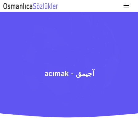
acımak - آجیمق