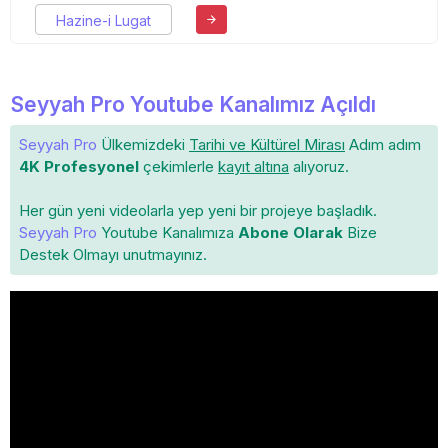
Hazine-i Lugat
Seyyah Pro Youtube Kanalımız Açıldı
Seyyah Pro
Ülkemizdeki
Tarihi ve Kültürel Mirası
Adım adım
4K Profesyonel
çekimlerle
kayıt altına
alıyoruz.
Her gün yeni videolarla yep yeni bir projeye başladık.
Seyyah Pro
Youtube Kanalımıza
Abone Olarak
Bize
Destek Olmayı unutmayınız.