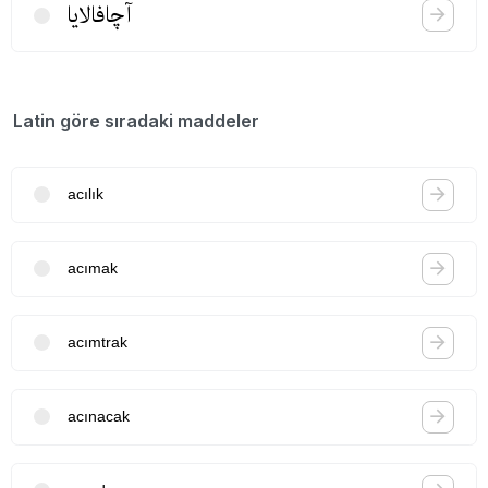
آچافالایا
Latin göre sıradaki maddeler
acılık
acımak
acımtrak
acınacak