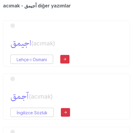
acımak - آجیمق diğer yazımlar
اجیمق
(acımak)
Lehçe-i Osmani
آجمق
(acımak)
İngilizce Sözlük