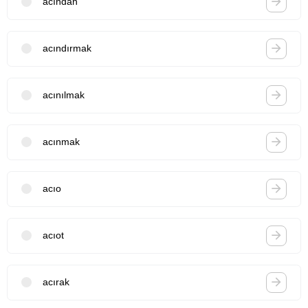
acından
acındırmak
acınılmak
acınmak
acıo
acıot
acırak