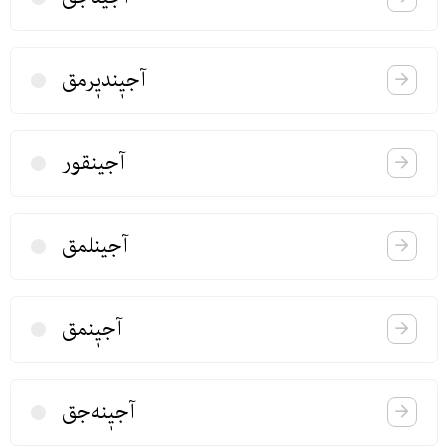
آجیٖندیٖرمق
آجینقور
آجینلمق
آجیٖنمق
آجیٖنه‌جق