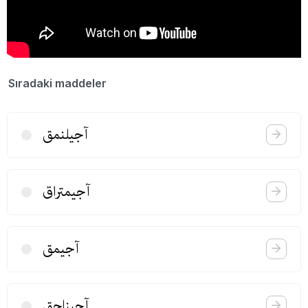
Sıradaki maddeler
آجیلنمق
آجیمتراق
آجیمق
آجیناجق