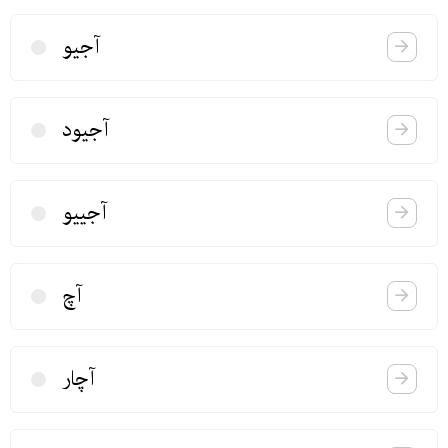
آجیو
آجیود
آجییو
آچ
آچار