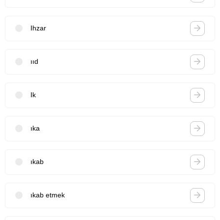
Ihzar
ııd
Ik
ıka
ıkab
ıkab etmek