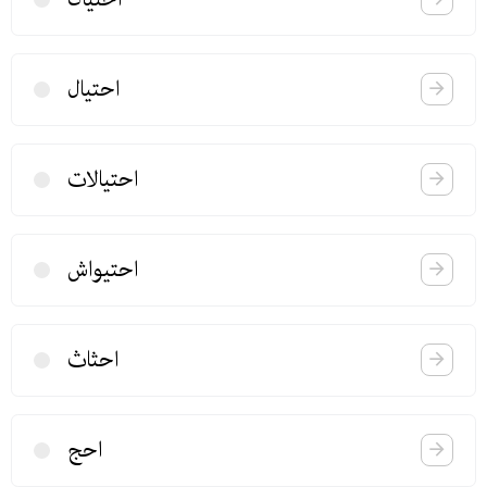
احتیال
احتیالات
احتیواش
احثاث
احج