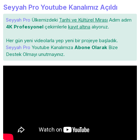
Seyyah Pro Youtube Kanalımız Açıldı
Seyyah Pro
Ülkemizdeki
Tarihi ve Kültürel Mirası
Adım adım
4K Profesyonel
çekimlerle
kayıt altına
alıyoruz.
Her gün yeni videolarla yep yeni bir projeye başladık.
Seyyah Pro
Youtube Kanalımıza
Abone Olarak
Bize
Destek Olmayı unutmayınız.