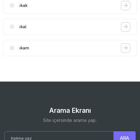
ıkak
ıkal
ıkam
Arama Ekranı
Site içersinde arama yap.