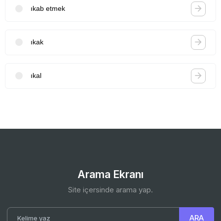
ıkab etmek
ıkak
ıkal
Arama Ekranı
Site içersinde arama yap.