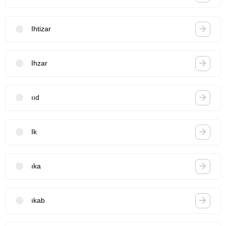
Ihtizar
Ihzar
ııd
Ik
ıka
ıkab