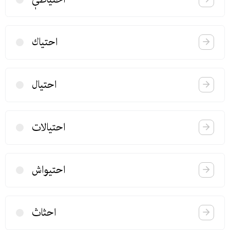
احتیاك
احتیال
احتیالات
احتیواش
احثاث