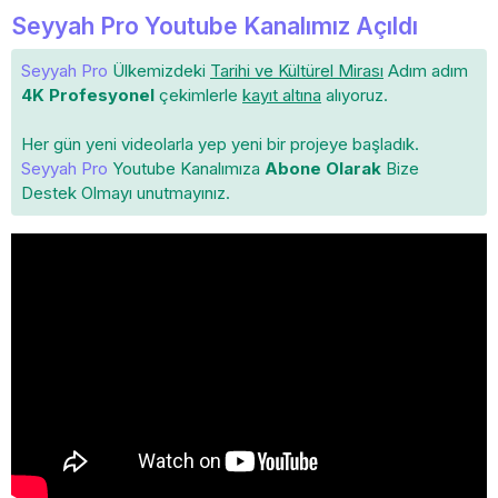
Seyyah Pro Youtube Kanalımız Açıldı
Seyyah Pro
Ülkemizdeki
Tarihi ve Kültürel Mirası
Adım adım
4K Profesyonel
çekimlerle
kayıt altına
alıyoruz.
Her gün yeni videolarla yep yeni bir projeye başladık.
Seyyah Pro
Youtube Kanalımıza
Abone Olarak
Bize
Destek Olmayı unutmayınız.