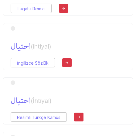
Lugat-ı Remzi
احتیال
(ihtiyal)
İngilizce Sözlük
احتیال
(İhtiyal)
Resimli Türkçe Kamus