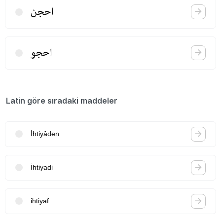
احجن
احجو
Latin göre sıradaki maddeler
İhtiyâden
İhtiyadi
ihtiyaf