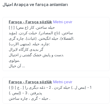
احتیال Arapça ve farsça anlamları
Farsça - Farsça sözlük
Metni çevir
[ اِ ] (ع مص) حیله ساختن. کار
ساختن. (تاج المصادر). حیلت کردن. (مؤید
الفضلاء). حیله انگیختن. (غیاث). چاره گری.
چاره. حیله. (منتهی الارب):
گر بدیدی کارگاه لایزال
دست و پایش خشک گشتی ز احتیال.
مولوی.
آن خیال ...
Farsça - Farsça sözlük
Metni çevir
( اِ) [ ع . ] 1 - (مص ل .) حیله کردن . 2 - ذمُه دیگری را
پذیرفتن . 3 - (اِمص .)
حیله - گری ، چاره ساختن .