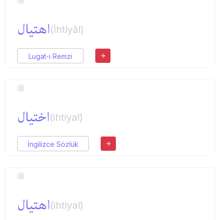
اهتیال
(İhtiyâl)
Lugat-ı Remzi
اختیال
(ihtiyal)
İngilizce Sözlük
اهتیال
(ihtiyal)