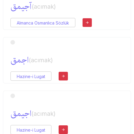
آجیمق
(acımak)
Almanca Osmanlıca Sözlük
اجمق
(acımak)
Hazine-i Lugat
اجیمق
(acımak)
Hazine-i Lugat