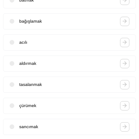
batmak
bağışlamak
acılı
aldırmak
tasalanmak
çürümek
sancımak