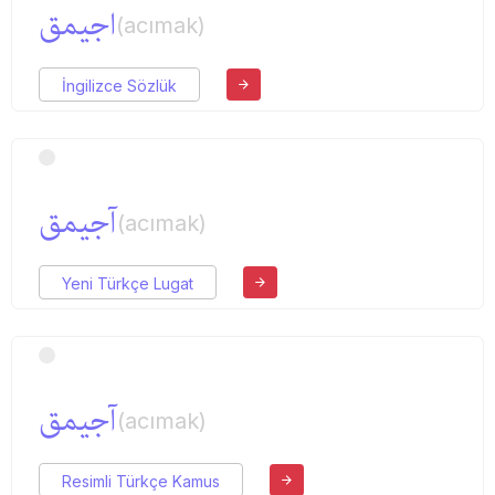
اجیمق
(acımak)
İngilizce Sözlük
آجیمق
(acımak)
Yeni Türkçe Lugat
آجیمق
(acımak)
Resimli Türkçe Kamus