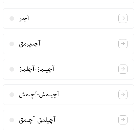
آچار
آجدیرمق
آچیلماز-آچلماز
آچیلمش-آچلمش
آچیلمق-آچلمق