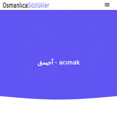
آجیمق - acımak