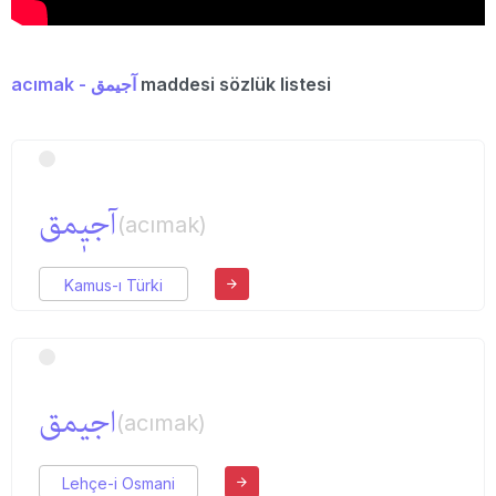
acımak - آجیمق
maddesi sözlük listesi
آجیٖمق
(acımak)
Kamus-ı Türki
اجیمق
(acımak)
Lehçe-i Osmani