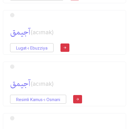
آجیمق
(acımak)
Lugat-ı Ebuzziya
آجیمق
(acımak)
Resimli Kamus-ı Osmani