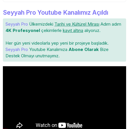
Seyyah Pro Youtube Kanalımız Açıldı
Seyyah Pro
Ülkemizdeki
Tarihi ve Kültürel Mirası
Adım adım
4K Profesyonel
çekimlerle
kayıt altına
alıyoruz.
Her gün yeni videolarla yep yeni bir projeye başladık.
Seyyah Pro
Youtube Kanalımıza
Abone Olarak
Bize
Destek Olmayı unutmayınız.