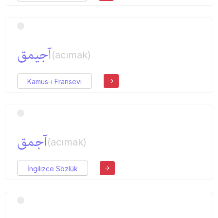
آجیمق
(acımak)
Kamus-ı Fransevi
آجمق
(acımak)
İngilizce Sözlük