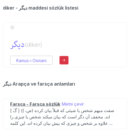
diker - دیگر maddesi sözlük listesi
دیگر
(diker)
Kamus-ı Osmani
دیگر Arapça ve farsça anlamları
Farsça - Farsça sözlük
Metni çevir
[ گَ ] (ص، اِ) صفت مبهم شخص یا شیئی که قبلاً بیان کرده
اند. مخفف آن دگر است که بیان میکند شخص یا چیزی را
علاوه بر شخص و چیزی که پیش بیان کرده اند. این کلمه ...