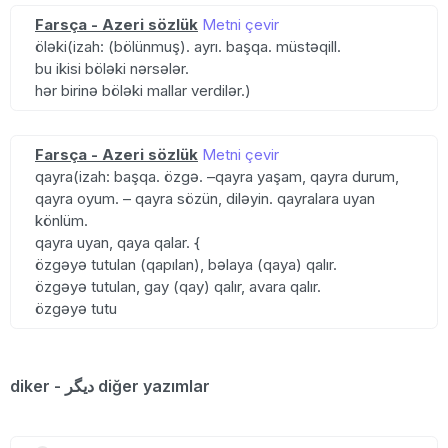
Farsça - Azeri sözlük
Metni çevir
öləki(izah: (bölünmuş). ayrı. başqa. müstəqill.
bu ikisi böləki nərsələr.
hər birinə böləki mallar verdilər.)
Farsça - Azeri sözlük
Metni çevir
qayra(izah: başqa. özgə. –qayra yaşam, qayra durum,
qayra oyum. – qayra sözün, diləyin. qayralara uyan
könlüm.
qayra uyan, qaya qalar. {
özgəyə tutulan (qapılan), bəlaya (qaya) qalır.
özgəyə tutulan, gay (qay) qalır, avara qalır.
özgəyə tutu
diker - دیگر diğer yazımlar