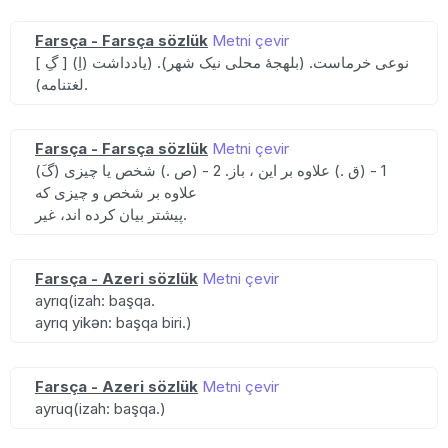
Farsça - Farsça sözlük
Metni çevir
[ گِ ] (اِ) نوعی خرماست. (بلهجهٔ محلی نیک شهر). (یادداشت
لغتنامه).
Farsça - Farsça sözlük
Metni çevir
(گَ) 1 - (ق .) علاوه بر این ، باز. 2 - (ص .) شخص یا چیزی
علاوه بر شخص و چیزی که
پیشتر بیان کرده اند، غیر.
Farsça - Azeri sözlük
Metni çevir
ayrıq(izah: başqa.
ayrıq yikən: başqa biri.)
Farsça - Azeri sözlük
Metni çevir
ayruq(izah: başqa.)