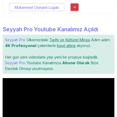
Mükemmel Osmanlı Lugatı
Seyyah Pro Youtube Kanalımız Açıldı
Seyyah Pro
Ülkemizdeki
Tarihi ve Kültürel Mirası
Adım adım
4K Profesyonel
çekimlerle
kayıt altına
alıyoruz.
Her gün yeni videolarla yep yeni bir projeye başladık.
Seyyah Pro
Youtube Kanalımıza
Abone Olarak
Bize
Destek Olmayı unutmayınız.