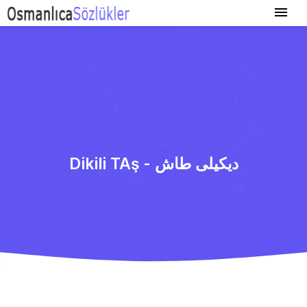
Dikili TAş - دیكیلی طاش