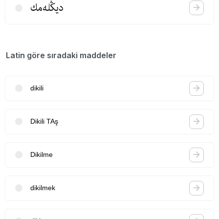
دیڭله‌مك
Latin göre sıradaki maddeler
dikili
Dikili TAş
Dikilme
dikilmek