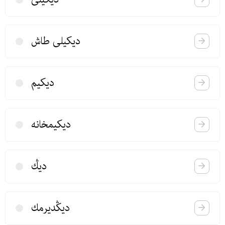
دیكیلی طاش
دیكیم
دیكیمخانه
دیڭ
دیڭدیرمك