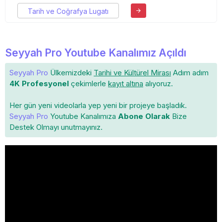
Tarih ve Coğrafya Lugatı
Seyyah Pro Youtube Kanalımız Açıldı
Seyyah Pro
Ülkemizdeki
Tarihi ve Kültürel Mirası
Adım adım
4K Profesyonel
çekimlerle
kayıt altına
alıyoruz.
Her gün yeni videolarla yep yeni bir projeye başladık.
Seyyah Pro
Youtube Kanalımıza
Abone Olarak
Bize
Destek Olmayı unutmayınız.