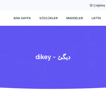
Çağdaş
ANA SAYFA
SÖZLÜKLER
MADDELER
LATIN
dikey - دیگئ