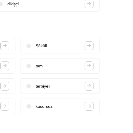
dikişçi
Şâkûlî
tam
terbiyeli
kusursuz