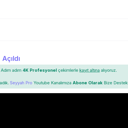
 Açıldı
Adım adım
4K Profesyonel
çekimlerle
kayıt altına
alıyoruz.
ladık.
Seyyah Pro
Youtube Kanalımıza
Abone Olarak
Bize Destek 