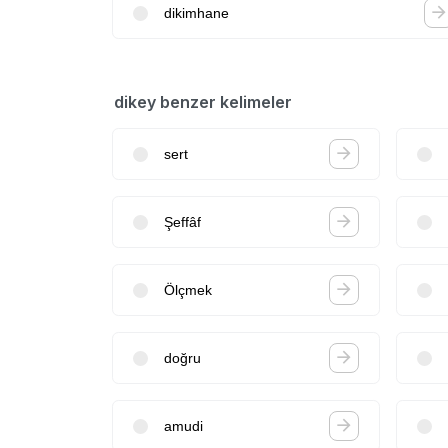
dikimhane
dikey benzer kelimeler
sert
Şeffâf
Ölçmek
doğru
amudi