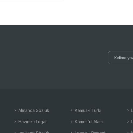
Almanca Sözlük
Kamus-ı Türki
L
Hazine-i Lugat
Kamus'ul Alam
L
İngilizce Sözlük
Lehçe-i Osmani
M