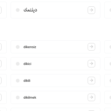
دیلتمك
dikensiz
dikici
dikili
dikilmek