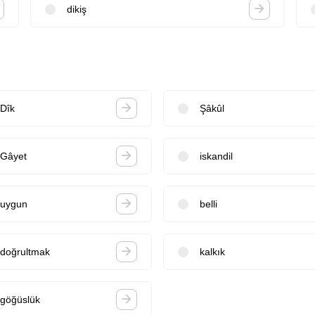
dikiş
Dîk
Şâkûl
Gâyet
iskandil
uygun
belli
doğrultmak
kalkık
göğüslük