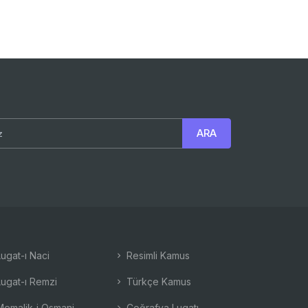
ugat-ı Naci
Resimli Kamus
ugat-ı Remzi
Türkçe Kamus
emalik-i Osmani
Coğrafya Lugatı