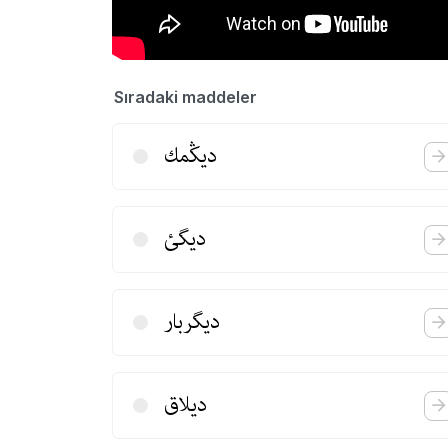
Sıradaki maddeler
دیڭمك
دیگئ
دیگربار
دیلاق