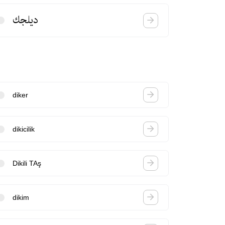
دیلجك
diker
dikicilik
Dikili TAş
dikim