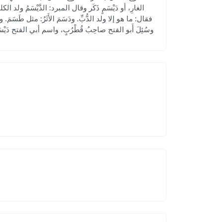
الغارِ، أو دَيْسَمٍ ذَكَر وقال المبرد: الدَّيْسَمُ ولد 
فقال: ما هو إلا ولد الدُّبِّ. ودَسَمَ الأَثَرُ: مثل طَسَمَ. وا
وسُئِلَ أَبو الفتح صاحِبُ قُطْرُبٍ، واسم أبي الفتح 