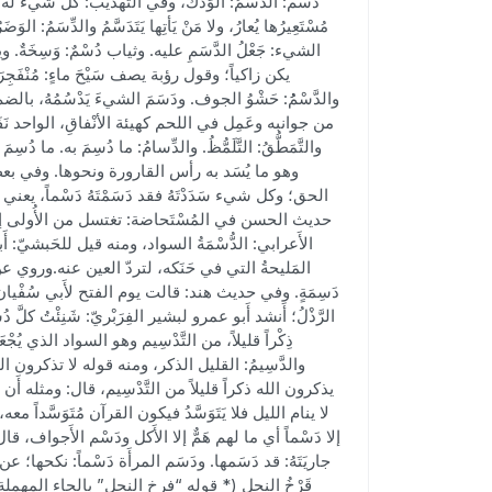
دسم: الدَّسَمُ: الوَدكُ، وفي التهذيب: كل شيء له ودَك
مُسْتَعِيرُها يُعارُ، ولا مَنْ يَأتِها يَتَدَسَّمُ والدِّسَمُ: الو
الشيء: جَعْلُ الدَّسَمِ عليه. وثياب دُسْمٌ: وَسِخَةٌ. 
يكن زاكياً؛ وقول رؤبة يصف سَيْحَ ماءٍ: مُنْفَجِرَ الك
والدَّسْمُُ: حَشْوُ الجوف. ودَسَمَ الشيءَ يَدْسُمُهُ، بالضم، د
من جوانبه وعَمِل في اللحم كهيئة الأنْفاقِ، الواحد نَفَقٌ
والتَّمَطُّقُ: التَّلَمُّظُ. والدِّسامُ: ما دُسِمَ به. ما 
وهو ما يُسَد به رأس القارورة ونحوها. وفي بعض ال
الحق؛ وكل شيء سَدَدْتَهُ فقد دَسَمْتَهُ دَسْماً، يعني أَ
حديث الحسن في المُسْتَحاضة: تغتسل من الأُولى إلى الأُول
الأَعرابي: الدُّسْمَةُ السواد، ومنه قيل للحَبشيّ: أَبو 
المَليحةُ التي في حَنَكه، لتردّ العين عنه.ورو
دَسِمَةٍ. وفي حديث هند: قالت يوم الفتح لأَبي سُفْيان اقت
الرَّذْلُ؛ أَنشد أَبو عمرو لبشير الفِرَبْريّ: شَنِئْتُ كلَّ د
ذِكْراً قليلاً، من التَّدْسِيم وهو السواد الذي يُج
والدَّسِيمُ: القليل الذكر، ومنه قوله لا تذكرون الله
يذكرون الله ذكراً قليلاً من التَّدْسِيم، قال: ومثله أَ
لا ينام الليل فلا يَتَوَسَّدُ فيكون القرآن مُتَوَسَّداً
إلا دَسْماً أي ما لهم هَمٌّ إلا الأَكل ودَسْم الأَجواف، قا
جاريَتَهُ: قد دَسَمها. ودَسَم المرأَة دَسْماً: نكحها؛ عن 
قَرْخُ النحل (* قوله “فرخ النحل” بالحاء المهملة كما 