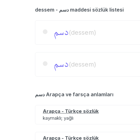
dessem - دسم maddesi sözlük listesi
دسم
(dessem)
دسم
(dessem)
دسم Arapça ve farsça anlamları
Arapça - Türkçe sözlük
kaymaklı; yağlı
Arapça - Türkçe sözlük