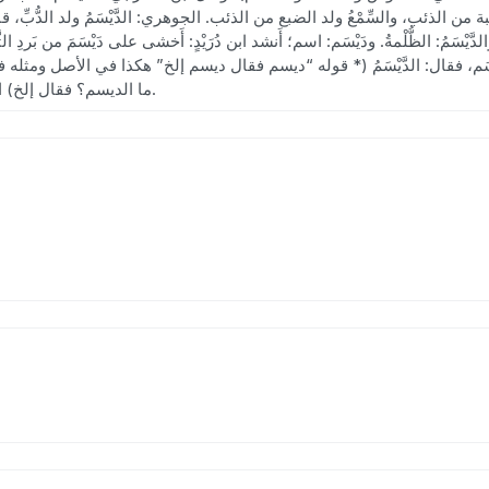
الكلبة من الذئب، والسِّمْعُ ولد الضبع من الذئب. الجوهري: الدَّيْسَمُ ولد الدُّبِّ، 
لدَّيْسَمُ: الظُّلْمةُ. ودَيْسَم: اسم؛ أَنشد ابن دُرَيْدٍ: أَخشى على دَيْسَمَ من بَردِ ال
دَيْسَم، فقال: الدَّيْسَمُ (* قوله “ديسم فقال ديسم إلخ” هكذا في الأصل ومث
ما الديسم؟ فقال إلخ) الذُّرَة. وفي الصحاح: الدَّيْسمَةُ الذرة. والدَّيْسَمُ: نبات.