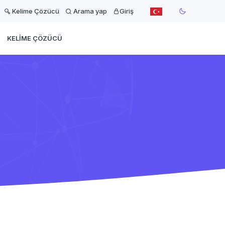
Kelime Çözücü
Arama yap
Giriş
KELIME ÇÖZÜCÜ