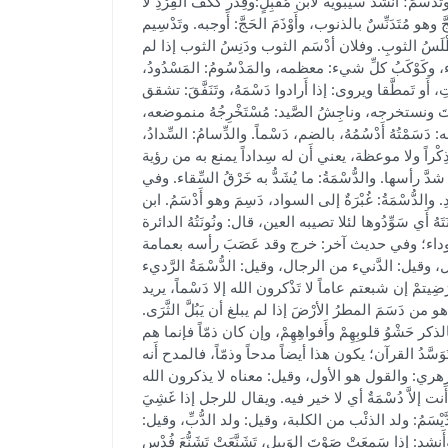
؛ أَنشد سيبويه لابن مُقْبِلٍ:وقِدْر ككَفِّ القِرْدِ لا
َجَّ وهو مُتَدَنِّسٌ بالذنوب، وأَوْذَمَ الحَجَّ: أَوجبه. وتَدْسِيم
أَطْلَسُ الثوبِ. وفلان أدْسَم الثوب ودَنِسُ الثوب إذا لم
 الماء، وكَوْكَبُ كلِّ شيء: معظمه، والمَدْسُومُ: المَسْدُودُ،
، أَو تَمطَّقا ويروى: إذا أَرادوا دَسْمَهُ، وتَنَفَّقَ: تشقق
موتَ ونستخرجه، وناجِشُ الصَّيد: مُسْتَخْرِجُهُ منموضعه،
َسَمْتُهُ أَدْسُمُهُ، بالضم، دَسْماً. والدِّسامُ: السِّدادُ،
كْراً ولا موعظة، يعني أَن له سِداداً يمنع به من رؤية
 رأسها. والدُّسْمَةُ: ما يُشَدُّ به خَرْقُ السِّقاء. وفي
ُّسْمَةُ: غُبْرَةٌ إلى السواد، دَسِمَ وهو أَدْسَمُ. ابن
ُ أَي سَوِّدُوها لئلا تصيبه العين، قال: ونُونَتُهُ الدائرة
سوداء؛ وفي حديث آخر: خرج وقد عَصَبَ رأسه بعمامة
، وقيل: الدَّنيء من الرجال، وقيل: الدُّسْمَةُ الرَّديء
أَرَضِيتمْ إن شبعتم عاماً لا تَذْكرون الله إلا دَسْماً، يريد
ن دَسَمَ المطرُ الأرْضَ إذا لم يبلغ أن يَبُلَّ الثَّرَى.
كر حَشْوُ قلوبِهِمْ وأَفواهِهِمْ، وإن كان ذمّاً فإنما هم
سَّدُ القرآن؛ يكون هذا أيضاً مدحاً وذمّاً، فالمدح أَنه
ال الأَزهري: والقول هو الأول، وقيل: معناه لا يذكرون الله
َنت إلاَّ دُسْمَةٌ أي لا خير فيه. ويقال للرجل إذا غَشِيَ
َّيْسَمُ: ولد الذئْب من الكلبة، وقيل: ولد الدُّبِّ، وقيل:
ا سَمعَتْ صَوْتَ الوَبِيل، تَشَنَّعَتْ تَشَنُّعَ فُدْسِ