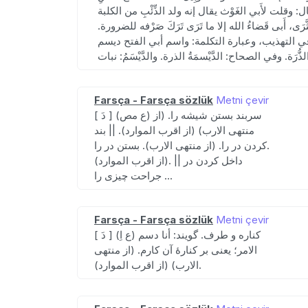
قال: وقلت لأَبي الغَوْث يقال إنه ولد الذِّئْبِ من الكلبة
ثَّرَى، أَبى قَضاءُ الله إلا ما تَرَى تَرَكَ صَرْفه للضرورة.
له في التهذيب، وعبارة التكلمة: واسم أبي الفتح ديسم
Farsça - Farsça sözlük
Metni çevir
[ دَ ] (ع مص) سربند بستن شیشه را. (از
منتهی الارب) (از اقرب الموارد). || بند
کردن در را. (از منتهی الارب). بستن در را.
(از اقرب الموارد). || داخل کردن در
جراحت چیزی را ...
Farsça - Farsça sözlük
Metni çevir
[ دَ ] (ع اِ) کناره و طرف. گویند: أنا دسم
الامر؛ یعنی بر کنارهٔ آن کارم. (از منتهی
الارب) (از اقرب الموارد).