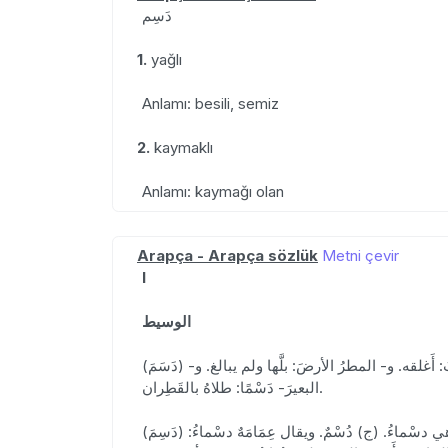
دَسِم
1.
yağlı
Anlamı: besili, semiz
2.
kaymaklı
Anlamı: kaymağı olan
Arapça - Arapça sözlük
Metni çevir
I
الوسيط
(دَسَمَ) الأثَرُ- دَسْمًا: انطمس وامّحى. و- الشيءَ: سَدّهُ بالدَّسامِِ. يقال: دَسَمَ القارورةَ ونحوَها. ودَسَمَ الجُرْحَ: جعل في الفَتِيلَ. و- البابَ: أَغلقه. و- المطرُ الأرضَ: بلَّها ولم يبالغ. و-
البعيرَ- دَسْمًا: طلاهُ بالقَطِران.
(دَسِمَ) الشيءُ- دسَمًا، ودُسُومَةً: كان ذا دَسَمٍ. و- علاه الوسَخُ والقَذَرُ. فهو دسِمٌ. و- اغْبَرَّ اغْبِرَارًا يميلُ إلى السَّواد. فهو أدْسَمُ، وهي دسْماءُ. (ج) دُسْمٌ. ويقال عِمَامَهٌ دسْماءُ: