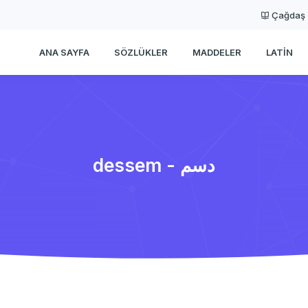
Çağdaş
ANA SAYFA
SÖZLÜKLER
MADDELER
LATIN
dessem - دسم