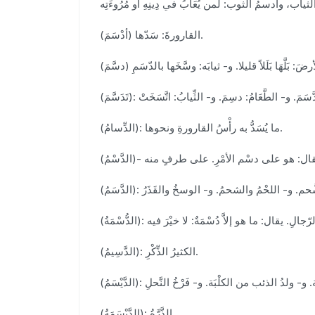
(أدْسَمَ) القارورةَ: سَدّها.
(الدِّسامُ): ما يُسَدُّ به رأْسُ القارورةِ ونحوها.
(الدَّسِيمُ): الكثيرُ الذِّكْرِ.
(الدَّيْسَمَةُ): الذَّرَّةُ.