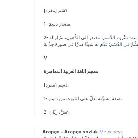
دَسَم [مفرد]:
1- مصدر دسِمَ.
2- دُهْنُ اللَّحْم، وكذلك المُستخرَج من أنواع النَّبات "كثرةُ الدَّسَم في الطَّعام تُرْهِقُ المعِدة"| لبَنٌ كامِلُ الدَّسَمِ: لم تُنْزَع القِشْدةُ منه- مَنْزوع الدَّسم: مفتقر إلى الدُّهون، تمّ إزالة
V
معجم اللغة العربية المعاصرة
دَسِم [مفرد]:
1- صفة مشبَّهة تدلّ على الثبوت من دسِمَ.
2- غضُّ، ريَّان.
Arapça - Arapça sözlük
Metni çevir