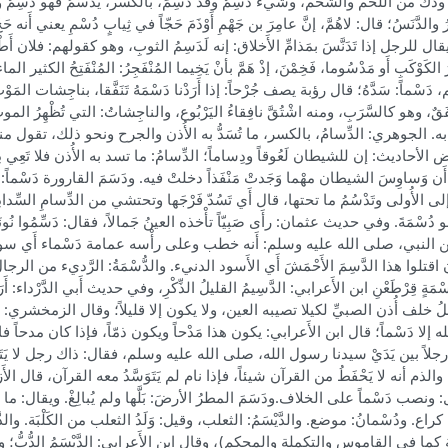
ٌ من اللحم والشحم، وشيء دَسِمٌ وقد دَسِمَ، بالكسر، يَدْسَمُ فهو دَسِمٌ وتَدَسّمَ
َضَرُ والدَّنَسُ؛ قال: لاهُمَّ، إنَّ عامِرَ بن جَهْمِ أَوْذَمَ حَجّاً في ثِيابٍ دُسْمِ يعني أَنه ح
ويقال للرجل إذا تَدَنَّسَ بمَذامِّ الأَخلاق: إنه لَدَسِمُ الثوبِ، وهو كقولهم: فلان 
َوْكَبِ أَو مَدْسُوما، فَخِمْنَ، إذْ هَمَّ بأنْ يَخِيما المُنْفَجِرُ: المُنْفَتِحُ الكثير
َسْماً: سَدَّهُ؛ قال رؤبة يصف جُرْحاً: إذا أَرَدْنا دَسْمَهُ تَنَفَّقا، بناجِشات المَوْتِ
، وهو كالسَّرَبِ، ومنه اشْتُقَّ نافِقاءُ اليَرْبُوع، والناجِشاتُ: التي تُظْهِرُ ال
دُسِمَ به. الجوهري: الدِّسامُ، بالكسر، ما تُسَدُّ به الأُذن والجرح ونحو ذلك، تقول منه: د
أحاديث: إن للشيطان لَعُوقاً ودِساماً؛ الدِّسامُ: ما تسد به الأُذن فلا تَعِي ذِ
ن وَساوِسَ الشيطان مهْما وَجَدتْ مَنْفَذاً دخلتْ فيه. ودَسَمَ القارورة دَسْماً: شدَّ
ى وتَدْسُمُ ما تحتها، قال أَي تَسُدّ فَرْجَها وتحتشي من الدِّسامِ السِّدادِ. والد
دُسْمَةَ. وفي حديث عثمان: رأَى صَبِيّاً تأْخذه العينُ جَمالاً، فقال: دَسِّمُوا نُونَتَه
ي عن النبي، صلى الله عليه وسلم: أَنه خطب وعلى رأْسه عمامة دَسْماء أَي 
لوا هذا الدَّسِمَ الأَحْمَشَ أَي الأَسود الدنيء. والدُّسْمَةُ: الرَّديء من الرجال
ُسْمَةٍ قِرْطَعْنِ ابن الأَعرابي: الدَّسِيمُ القليلُ الذِّكْرِ، وفي حديث أَبي الدَّرْداء: 
ْعَلُ خلف أُذن الصبيِّ لكيلا تصيبه العين، ولا يكون إلا قليلاً؛ وقال الزمخشري: هو م
 إلا دَسْماً؛ قال ابن الأَعرابي: يكون هذا مَدْحاً ويكون ذمّاً، فإذا كان مدحاً فالذ
ن رجلاً بين يَدَيْ سيدنا رسول الله، صلى الله عليه وسلم، فقال: ذاك رجل لا يَتَوَ
 معه، والذم أنه لا يَحْفَطُ من القرآن شيئاً، فإذا نام لم يَتَوَسَّدُ معه القرآن، ق
ل: ونصب دَسْماً على الخلاف.ودَسَمَ المطرُ الأرضَ: بَلَّها ولم يُبالِغْ. ويقال: ما أ
كراع. ودُسْمانُ: موضع. والدَّيْسَمُ: الثعلب، وقيل: وَلَدُ الثعلب من الكَلْبَة. والد
في القاموس والتكملة والمحكم)، وقال ابن الأَعرابي: الدَّيْسَمُ الدُّبُّ؛ وأَنشد: إذ