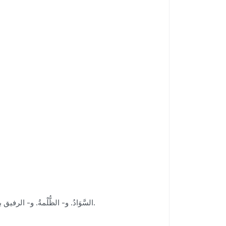
(الدَّيْسَمُ): السَّوَادُ. و- الظُّلْمةُ. و- الرفيق بالعمل المُشْفِقُ. و- الدُّبُّ. و- وَلَدُ الدُّبِّ. و- الثعلبُ. و- وَلدُ الثعلبِ من الكلْبَة. و- ولدُ الذئب من الكلْبَة. و- فَرْخُ النَّحلِ.