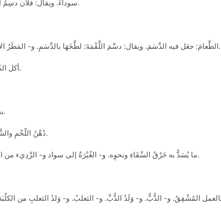
سوداءُ. ويقال: فلان دسِمُ الثياب، وأَدسمُ الثوب: لمن يُعَابُ في دِينِهِ أو مُرُوءَتِه.
(دسَّمَ) الطَّعامَ: جعَل فيه الدَّسَمَ. ويقال: دسَّمَ اللَّقْمَةَ: لطَّخَهَا بالدَّسَمِ. و- المَطَرُ الأرضَ: بَلَّهَا بَلَلاً قليلا. و- ثيابَه: وسَّخَها بالدّسَمِ.
(تَدَسَّمَ): أكل الدَّسَمَ. و- الطَّعَامُ: دسِمَ. و- الثِّيابُ: اتَّسَخَتْ.
(الدَّسْمُ)- يقال: هو على دسْم الأمْرِ. على طرفٍ منه.
(الدَّسَمُ): دُهْنُ اللّحْمِ والشَّحم. و- اللحْمُ والشحمُ. و- الوسخُ والقَذَرُ.
(الدُّسْمَةُ): ما يُسَدُّ به خَرْقُ السِّقَاءِ ونحوِه. و- الغُبْرَةُ إلى سواد و- الرَّدِيء من الرّجالِ. يقال: ما هو إلاَّ دُسْمَةٌ: لا خيْرَ فيه.