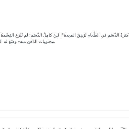
محتويات الدّهن منه- وضَع له السُّمَّ في الدّسَم: قدَّم له شيئًا ضارًّا في صورة جذَّابة.