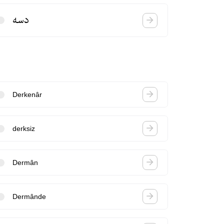
دسه
Derkenâr
derksiz
Dermân
Dermânde