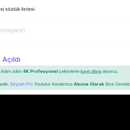
 - دسكره، دستگاره maddesi sözlük listesi
estegare)
 Açıldı
Adım adım
4K Profesyonel
çekimlerle
kayıt altına
alıyoruz.
ladık.
Seyyah Pro
Youtube Kanalımıza
Abone Olarak
Bize Destek 