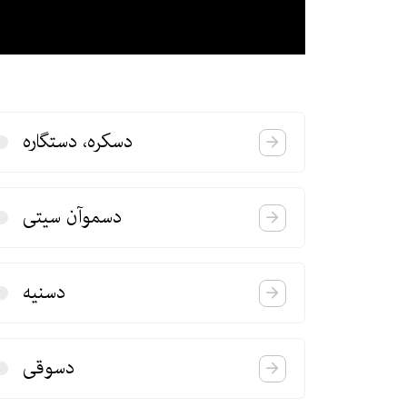
دسكره، دستگاره
دسموآن سیتی
دسنیه
دسوقی