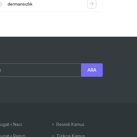
dermansızlık
ugat-ı Naci
Resimli Kamus
ugat-ı Remzi
Türkçe Kamus