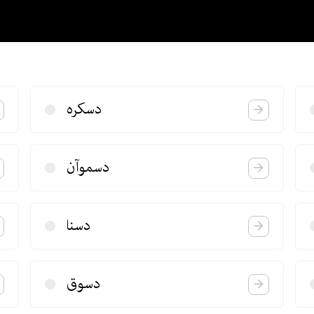
دسكره
دسموآن
دسنا
دسوق