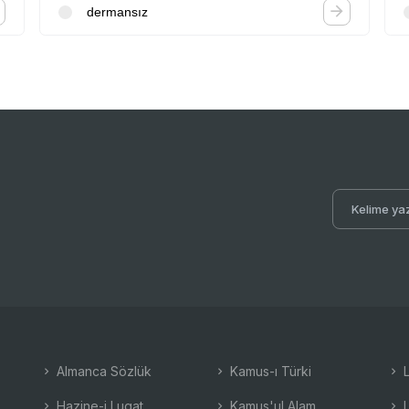
dermansız
Almanca Sözlük
Kamus-ı Türki
L
Hazine-i Lugat
Kamus'ul Alam
L