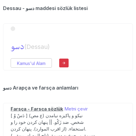
Dessau - دسو maddesi sözlük listesi
دسو
(Dessau)
Kamus'ul Alam
دسو Arapça ve farsça anlamları
Farsça - Farsça sözlük
Metni çevir
[ دَسْ وْ ] (ع مص) نیکو و پاکیزه نیامدن
شخص. ضد زَکْو. || پنهان کردن خود را و
استخفاء. (از اقرب الموارد). پنهان کردن.
(تاج المصادر بیهقی). دسوة. و رجوع به دسوة