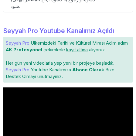
شود.
Seyyah Pro Youtube Kanalımız Açıldı
Seyyah Pro
Ülkemizdeki
Tarihi ve Kültürel Mirası
Adım adım
4K Profesyonel
çekimlerle
kayıt altına
alıyoruz.
Her gün yeni videolarla yep yeni bir projeye başladık.
Seyyah Pro
Youtube Kanalımıza
Abone Olarak
Bize
Destek Olmayı unutmayınız.