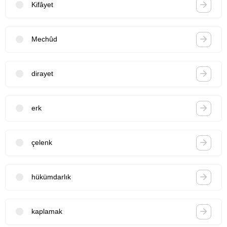
Kifâyet
Mechûd
dirayet
erk
çelenk
hükümdarlık
kaplamak