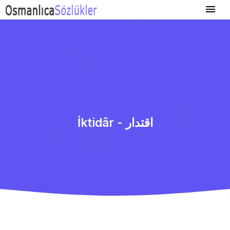
İktidâr - اقتدار