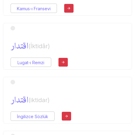
Kamus-ı Fransevi
اقتدار
(İktidâr)
Lugat-ı Remzi
اقتدار
(iktidar)
İngilizce Sözlük