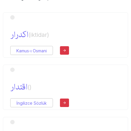
اكدرار
(iktidar)
Kamus-ı Osmani
اقتدار
()
İngilizce Sözlük