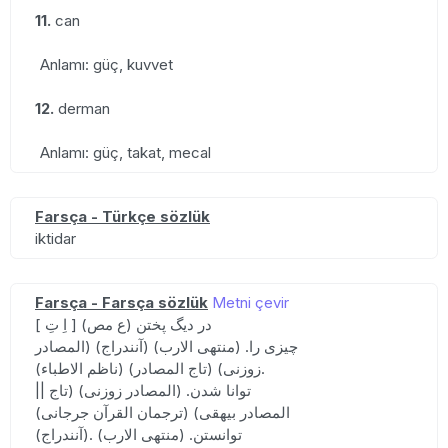
11.
can
Anlamı: güç, kuvvet
12.
derman
Anlamı: güç, takat, mecal
Farsça - Türkçe sözlük
iktidar
Farsça - Farsça sözlük
Metni çevir
[ اِ تِ ] (ع مص) در دیگ پختن
چیزی را. (منتهی الارب) (آنندراج) (المصادر
زوزنی) (تاج المصادر) (ناظم الاطباء).
|| توانا شدن. (المصادر زوزنی) (تاج
المصادر بیهقی) (ترجمان القرآن جرجانی)
(آنندراج). توانستن. (منتهی الارب)