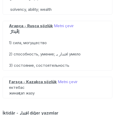
solvency, ability; wealth
Arapça - Rusca sözlük
Metni çevir
إقْتِدَارٌ
1) сила, могущество
2) способность, умение; اقتدار بـ умело
3) состояние, состоятельность
Farsça - Kazakca sözlük
Metni çevir
ектебас
жинақтап жазу
İktidâr - اقتدار diğer yazımlar