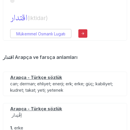
اقتدار
(iktidar)
Mükemmel Osmanlı Lugatı
اقتدار Arapça ve farsça anlamları
Arapça - Türkçe sözlük
can; derman; ehliyet; enerji; erk; erke; güç; kabiliyet;
kudret; takat; yeti; yetenek
Arapça - Türkçe sözlük
اِقْتِدار
1.
erke