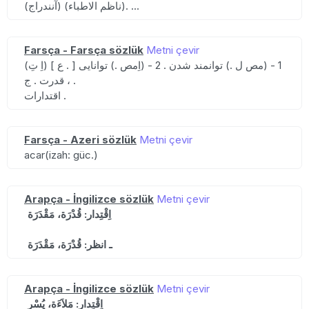
(آنندراج) (ناظم الاطباء). ...
Farsça - Farsça sözlük
Metni çevir
(اِ تِ) [ ع . ] 1 - (مص ل .) توانمند شدن . 2 - (اِمص .) توانایی
، قدرت . ج .
اقتدارات .
Farsça - Azeri sözlük
Metni çevir
acar(izah: güc.)
Arapça - İngilizce sözlük
Metni çevir
اِقْتِدار: قُدْرَة، مَقْدَرَة
ـ انظر: قُدْرَة، مَقْدَرَة
Arapça - İngilizce sözlük
Metni çevir
اِقْتِدار: مَلاَءَة، يُسْر