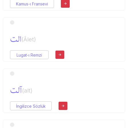
Kamus-ı Fransevi
الت
(Âlet)
Lugat-ı Remzi
آلت
(alt)
İngilizce Sözlük