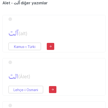
Alet - آلت diğer yazımlar
آلت
(alt)
Kamus-ı Türki
الت
(Âlet)
Lehçe-i Osmani