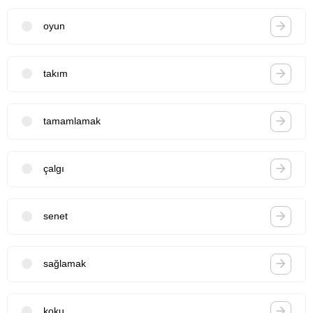
oyun
takım
tamamlamak
çalgı
senet
sağlamak
koku