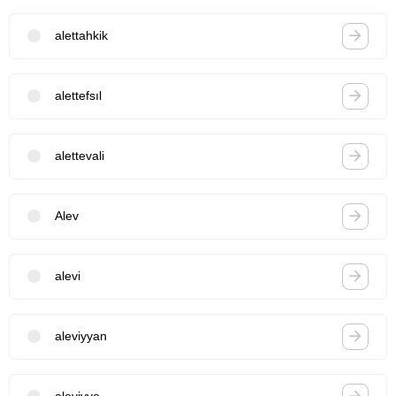
alettahkik
alettefsıl
alettevali
Alev
alevi
aleviyyan