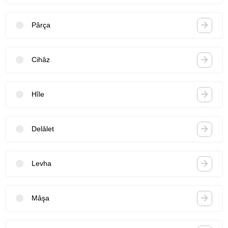
Pârça
Cihâz
Hîle
Delâlet
Levha
Mâşa