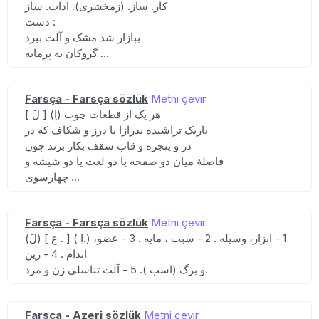
کار. ساز. (زمخشری). ادات. ساز
دست :
ببازار شد مشک و آلت ببرد
گروکان به پرمایه ...
Farsça - Farsça sözlük
Metni çevir
[ لَ ] (اِ) هر یک از قطعات چوب
باریک تراشیده بدرازا با درز و شکاف که در
در و پنجره و قاب سقف بکار برند چون
فاصلهٔ میان دو صفحه یا دو لغت یا دو شیشه و
چهارسوی ...
Farsça - Farsça sözlük
Metni çevir
(لَ) [ ع . ] ( اِ.) 1 - ابزار، وسیله . 2 - سبب ، مایه . 3 - عضو،
اندام . 4 - زین
و برگ (اسب ). 5 - آلت تناسلی زن و مرد.
Farsça - Azeri sözlük
Metni çevir