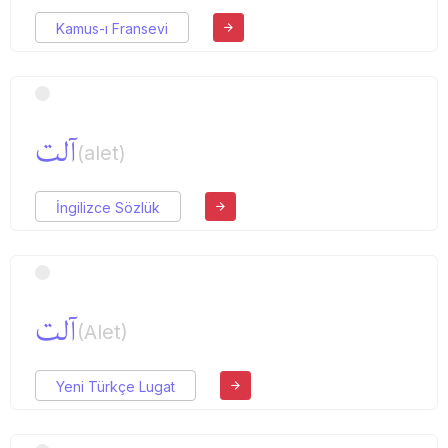
Kamus-ı Fransevi
آلت
(alet)
İngilizce Sözlük
آلت
(Alet)
Yeni Türkçe Lugat