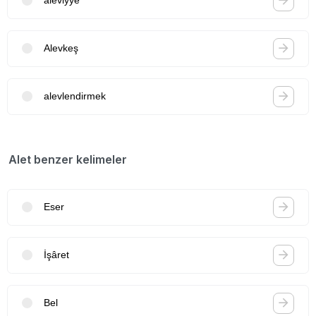
aleviyye
Alevkeş
alevlendirmek
Alet benzer kelimeler
Eser
İşâret
Bel