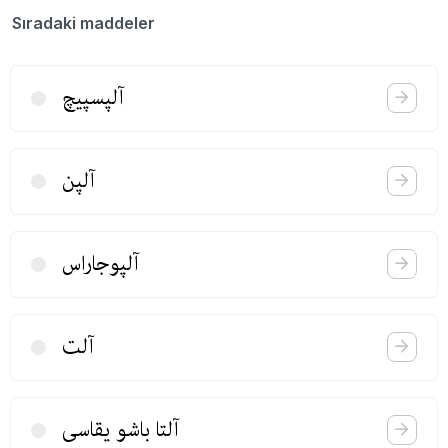
Sıradaki maddeler
آلپسپیچ
آلپن
آلپوجاراس
آلت
آلتا باشو‌ یقاسی