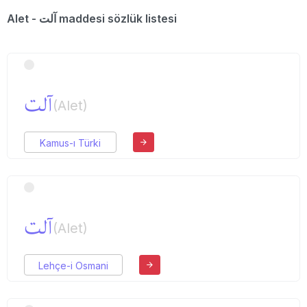
Alet - آلت maddesi sözlük listesi
آلت
(Alet)
Kamus-ı Türki
آلت
(Alet)
Lehçe-i Osmani