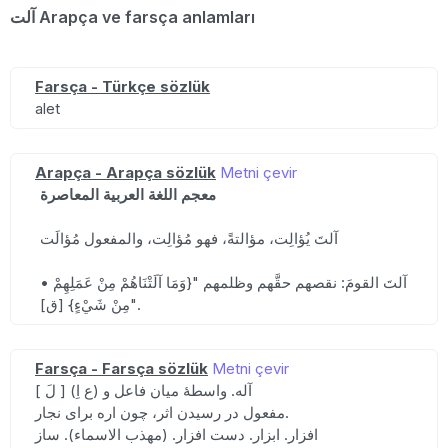
آلت Arapça ve farsça anlamları
Farsça - Türkçe sözlük
alet
Arapça - Arapça sözlük
Metni çevir
معجم اللغة العربية المعاصرة
آلتَ يُؤالِت، مؤالتةً، فهو مُؤالِت، والمفعول مُؤالَت
• آلتَ القومَ: نقصهم حقَّهم وظلمهم "{وَمَا آلَتْنَاهُمْ مِنْ عَمَلِهِمْ
مِنْ شَيْءٍ} [ق]".
Farsça - Farsça sözlük
Metni çevir
[ لَ ] (ع اِ) آله. واسطهٔ میان فاعل و
مفعول در رسیدن اثر، چون اره برای نجار.
افزار. ابزار. دست افزار. (مهذب الاسماء). ساز