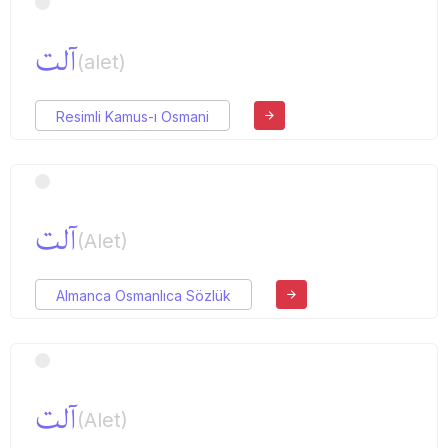
آلت
(alet)
Resimli Kamus-ı Osmani
آلت
(Alet)
Almanca Osmanlıca Sözlük
آلت
(Alet)