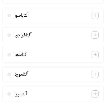
آلتاباصو
آلتاغراچیا
آلتاماها
آلتاموره
آلتامیرا