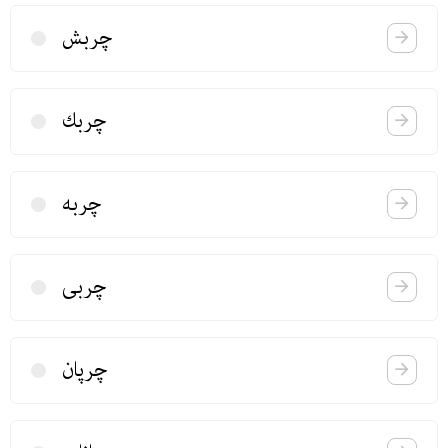
چربش
چربك
چربه
چربی
چرپان