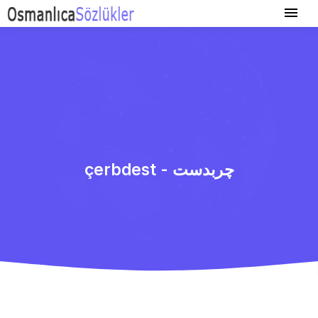
çerbdest - چربدست