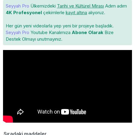
Seyyah Pro
Ülkemizdeki
Tarihi ve Kültürel Mirası
Adım adım
4K Profesyonel
çekimlerle
kayıt altına
alıyoruz.
Her gün yeni videolarla yep yeni bir projeye başladık.
Seyyah Pro
Youtube Kanalımıza
Abone Olarak
Bize
Destek Olmayı unutmayınız.
Sıradaki maddeler