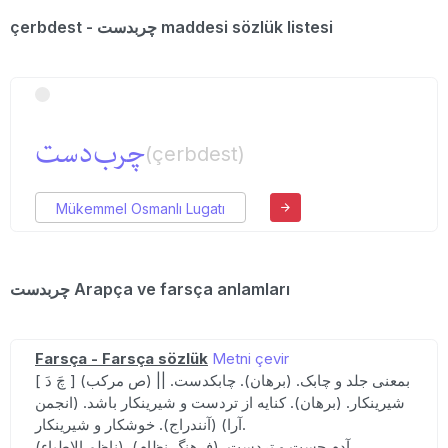
çerbdest - چربدست maddesi sözlük listesi
چرب‌دست
(çerbdest)
Mükemmel Osmanlı Lugatı
چربدست Arapça ve farsça anlamları
Farsça - Farsça sözlük
Metni çevir
[ چَ دَ ] (ص مرکب) بمعنی جلد و چابک. (برهان). چابکدست. ||
شیرینکار. (برهان). کنایه از تردست و شیرینکار باشد. (انجمن
آرا) (آنندراج). خوشکار و شیرینکار.
(ناظم الاطباء). آدم چست و تردست. (فرهنگ نظام). ...