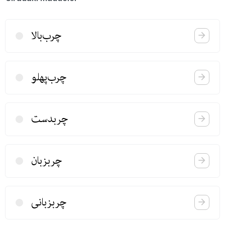
چرب‌بالا
چرب‌پهلو
چربدست
چربزبان
چربزبانی