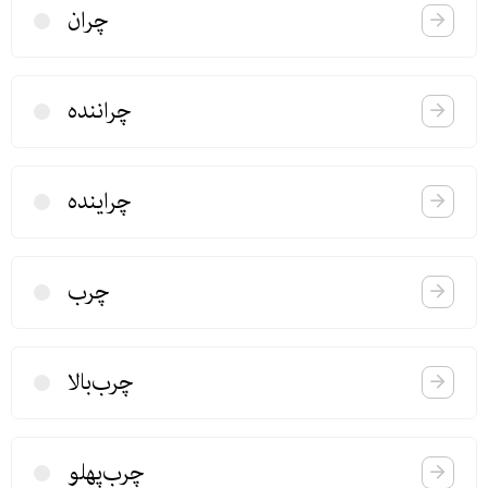
چران
چراننده
چراینده
چرب
چرب‌بالا
چرب‌پهلو