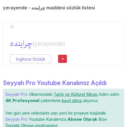
çerayende - چراینده maddesi sözlük listesi
چراینده
(çerayende)
İngilizce Sözlük
Seyyah Pro Youtube Kanalımız Açıldı
Seyyah Pro
Ülkemizdeki
Tarihi ve Kültürel Mirası
Adım adım
4K Profesyonel
çekimlerle
kayıt altına
alıyoruz.
Her gün yeni videolarla yep yeni bir projeye başladık.
Seyyah Pro
Youtube Kanalımıza
Abone Olarak
Bize
Destek Olmayı unutmayınız.