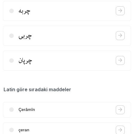
چربه
چربی
چرپان
Latin göre sıradaki maddeler
Çerâmîn
çeran