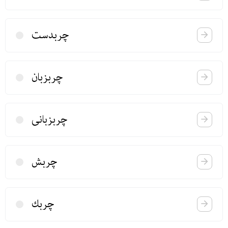
چربدست
چربزبان
چربزبانی
چربش
چربك