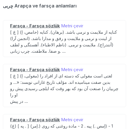
چربی Arapça ve farsça anlamları
Farsça - Farsça sözlük
Metni çevir
[ چَ ] (حامص، اِ) کنایه از ملایمت و نرمی باشد. (برهان). کنایه
از لینت و نرمی و ملایمت و رفق و مدارا باشد. (انجمن آرا)
(آنندراج). ملایمت و نرمی. (ناظم الاطباء). آهستگی و لطف
و صفا. ملاطفت. چرب زبانی. ...
Farsça - Farsça sözlük
Metni çevir
[ چَ ] (مغولی، اِ) لغتی است مغولی که دسته ای از افراد را
بدین صفت مینامیده اند. مؤلف تاریخ غازانی نویسد: «... و
چربیان را صنعت آن بود که بهر وقت که ایلچی رسیدی پیش رو
او را
در پیش ...
Farsça - Farsça sözlük
Metni çevir
(چَ) [ په . ] (اِمر.) 1 - (اِمص .) پیه . 2 - مادة روغنی که روی