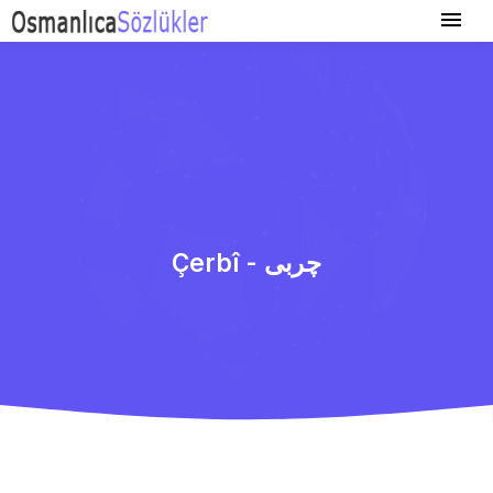
Çerbî - چربی