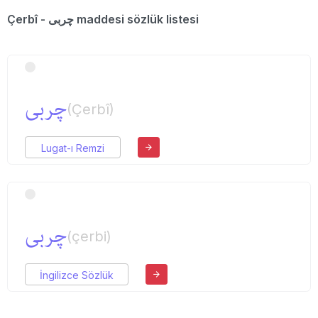
Çerbî - چربی maddesi sözlük listesi
چربی
(Çerbî)
Lugat-ı Remzi
چربی
(çerbi)
İngilizce Sözlük