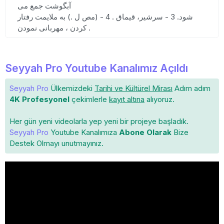
آبگوشت جمع می
شود. 3 - سرشیر، قیماق . 4 - (مص ل .) به ملایمت رفتار
کردن ، مهربانی نمودن .
Seyyah Pro Youtube Kanalımız Açıldı
Seyyah Pro
Ülkemizdeki
Tarihi ve Kültürel Mirası
Adım adım
4K Profesyonel
çekimlerle
kayıt altına
alıyoruz.
Her gün yeni videolarla yep yeni bir projeye başladık.
Seyyah Pro
Youtube Kanalımıza
Abone Olarak
Bize
Destek Olmayı unutmayınız.