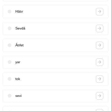
Hâtır
Sevdâ
Âtıfet
yar
tok
sevi