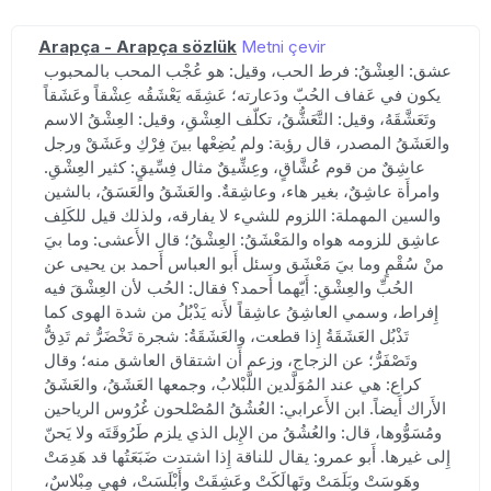
Arapça - Arapça sözlük
Metni çevir
عشق: العِشْقُ: فرط الحب، وقيل: هو عُجْب المحب بالمحبوب
يكون في عَفاف الحُبّ ودَعارته؛ عَشِقَه يَعْشَقُه عِشْقاً وعَشَقاً
وتَعَشَّقَهُ، وقيل: التَّعَشُّقُ، تكلّف العِشْقِ، وقيل: العِشْقُ الاسم
والعَشَقُ المصدر، قال رؤبة: ولم يُضِعْها بينَ فِرْكِ وعَشَقْ ورجل
عاشِقٌ من قوم عُشَّاقٍ، وعِشِّيقٌ مثال فِسِّيقٍ: كثير العِشْقِ.
وامرأَة عاشِقٌ، بغير هاء، وعاشِقةٌ. والعَشَقُ والعَسَقُ، بالشين
والسين المهملة: اللزوم للشيء لا يفارقه، ولذلك قيل للكَلِف
عاشِق للزومه هواه والمَعْشَقُ: العِشْقُ؛ قال الأَعشى: وما بيَ
منْ سُقْمٍ وما بيَ مَعْشَق وسئل أَبو العباس أَحمد بن يحيى عن
الحُبِّ والعِشْقِ: أَيّهما أَحمد؟ فقال: الحُب لأن العِشْقَ فيه
إِفراط، وسمي العاشِقُ عاشِقاً لأَنه يَذْبُلُ من شدة الهوى كما
تَذْبُل العَشَقَةُ إِذا قطعت، والعَشَقَةُ: شجرة تَخْضَرُّ ثم تَدِقُّ
وتَصْفَرُّ؛ عن الزجاج، وزعم أَن اشتقاق العاشق منه؛ وقال
كراع: هي عند المُوَلَّدين اللَّبْلابُ، وجمعها العَشَقُ، والعَشَقُ
الأَراك أَيضاً. ابن الأَعرابي: العُشُقُ المُصْلحون غُرُوس الرياحين
ومُسَوُّوها، قال: والعُشُقُ من الإِبل الذي يلزم طَرُوقَتَه ولا يَحنّ
إِلى غيرها. أَبو عمرو: يقال للناقة إِذا اشتدت ضَبَعَتُها قد هَدِمَتْ
وهَوِسَتْ وبَلَمَتْ وتَهالَكَتْ وعَشِقَتْ وأَبْلَسَتْ، فهي مِبْلاسٌ،