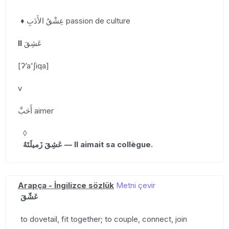
♦ عِشْقُ الأَدَبِ passion de culture
II
عَشِقَ
[ʔʼa'ʃiqa]
v
أَحَبَّ aimer
◊
عَشِقَ زَميلَتَهُ — Il aimait sa collègue.
Arapça - İngilizce sözlük
Metni çevir
عَشّقَ
to dovetail, fit together; to couple, connect, join