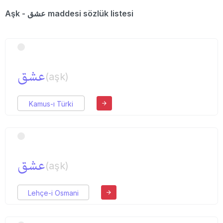
Aşk - عشق maddesi sözlük listesi
عشق
(aşk)
Kamus-ı Türki
عشق
(aşk)
Lehçe-i Osmani