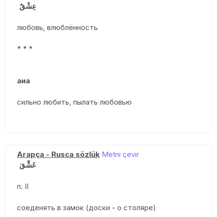
عِشْقٌ
любовь, влюблённость
* * *
аиа
сильно любить, пылать любовью
Arapça - Rusca sözlük
Metni çevir
عَشَّقَ
п. II
соеденять в замок (доски - о столяре)