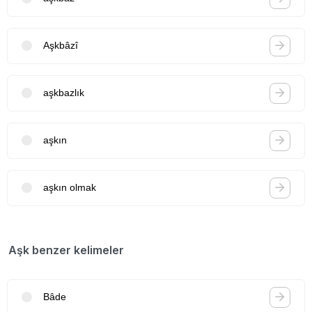
Aşkbâzî
aşkbazlık
aşkın
aşkın olmak
Aşk benzer kelimeler
Bâde