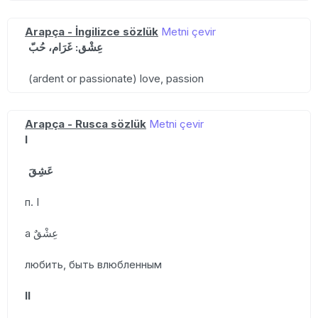
Arapça - İngilizce sözlük
Metni çevir
عِشْق: غَرَام، حُبّ
(ardent or passionate) love, passion
Arapça - Rusca sözlük
Metni çevir
I
عَشِقَ
п. I
а عِشْقٌ
любить, быть влюбленным
II