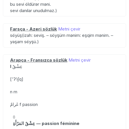
bu sevi öldürər məni.
sevi danılar unudulmaz.)
Farsça - Azeri sözlük
Metni çevir
söyüş(izah: seviş. – söyşüm mənim: eşqim mənim. –
yaşam söyşü.)
Arapça - Fransızca sözlük
Metni çevir
I
عِشْقٌ
['ʔʼiʃq]
n m
غَرامٌ f passion
◊
عِشْقُ المَرْأَةِ — passion féminine