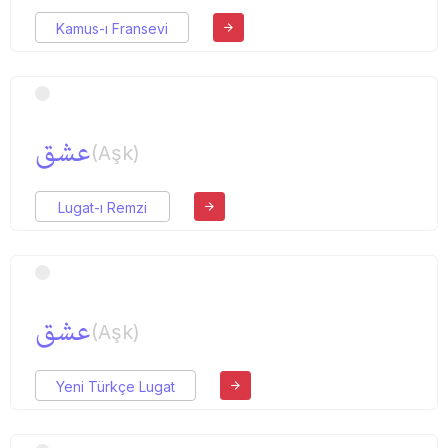
Kamus-ı Fransevi
عشق
(Aşk)
Lugat-ı Remzi
عشق
(Aşk)
Yeni Türkçe Lugat