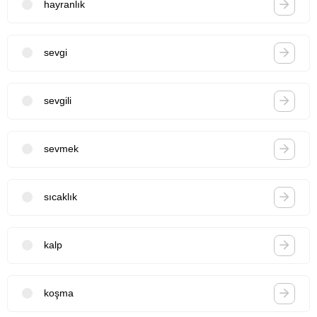
hayranlık
sevgi
sevgili
sevmek
sıcaklık
kalp
koşma