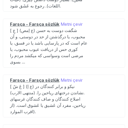
اللغات). رجوع به عَشَق شود.
Farsça - Farsça sözlük
Metni çevir
[ عِ ] (ع اِمص) شگفت دوست به حسن
محبوب، یا درگذشتن از حد در دوستی، و آن
عام است که در پارسایی باشد یا در فسق، یا
کوری حس از دریافت عیوب محبوب، یا
مرضی است وسواسی که میکشد مردم را
بسوی ...
Farsça - Farsça sözlük
Metni çevir
[ عَ شُ ] (ع اِ) نیکو و برابر کنندگان در
نشاندن درختهای ریاحین را. (منتهی الارب).
اصلاح کنندگان و صاف کنندگان غرسهای
ریاحین، مفرد آن عَشیق یا عَشوق است. (از
اقرب الموارد).