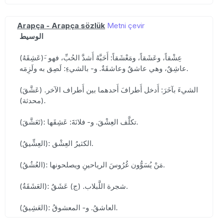
Arapça - Arapça sözlük
Metni çevir
الوسيط
(عَشِقَهُ)-َ عِشْقاً، وعَشَقاً، ومَعْشَقاً: أَحَبَّهُ أَشدَّ الحُبِّ، فهو
عاشِقٌ، وهي عاشقٌ وعاشقَةٌ. و- بالشيءِ: لَصِق به ولَزِمَه.
(عَشَّقَ) الشيءَ بآخَرَ: أَدخل أَطرافَ أَحدهما بين أَطراف الآخر.
(محدثة).
(تَعَشَّقَ): تكلَّف العِشْقَ. و- فلانَةَ: عَشِقَها.
(العِشِّيقُ): الكثيرُ العِشْق.
(العُشُقُ): مَنْ يُسَوُّون غُرُوسَ الرياحينِ ويصلحونها.
(العَشَقَةُ): شجرة اللَّبلاب. (ج) عَشَقٌ.
(العَشِيقُ): العاشقُ. و- المعشوقُ.