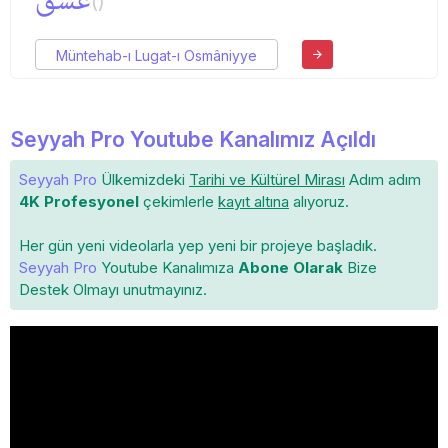
عشق
()
Müntehab-ı Lugat-ı Osmâniyye
Seyyah Pro Youtube Kanalımız Açıldı
Seyyah Pro
Ülkemizdeki
Tarihi ve Kültürel Mirası
Adım adım
4K Profesyonel
çekimlerle
kayıt altına
alıyoruz.
Her gün yeni videolarla yep yeni bir projeye başladık.
Seyyah Pro
Youtube Kanalımıza
Abone Olarak
Bize
Destek Olmayı unutmayınız.