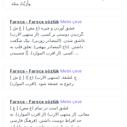
وأَرَبَّتْ مثله.
Farsça - Farsça sözlük
Metni çevir
[ عَ شَ ] (ع مص) عشق آوردن و چیره
گردیدن دوستی بر کسی. (از منتهی الارب).
عاشق شدن. (المصادر زوزنی). نیک شگفت
داشتن. (تاج المصادر بیهقی). تعلق قلب به
کسی. (از اقرب الموارد). || چسبیدن. ...
Farsça - Farsça sözlük
Metni çevir
[ عَ شَ ] (ع اِ) جِ عَشَقة. (منتهی الارب)
(اقرب الموارد). رجوع به عشقة شود.
Farsça - Farsça sözlük
Metni çevir
[ عِ ] (ع مص) عَشَق است در تمام
معانی. (از منتهی الارب) (از اقرب الموارد). به
حد افراط دوست داشتن. (فرهنگ فارسی
معین). بسیار دوست داشتن چیزی. (غیاث