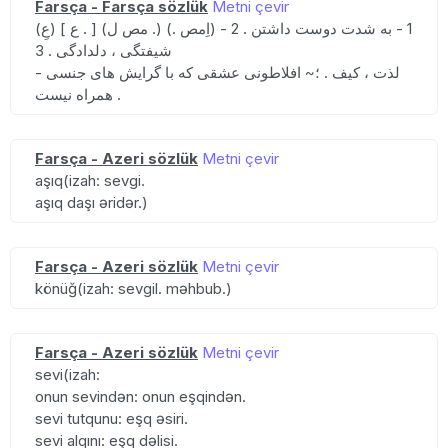
Farsça - Farsça sözlük
Metni çevir
(عِ) [ ع . ] (مص ل .) 1 - به شدت دوست داشتن . 2 - (اِمص .)
شیفتگی ، دلدادگی . 3
- لذت ، کیف . ؛~ افلاطونی عشقی که با گرایش های جنسی
همراه نیست .
Farsça - Azeri sözlük
Metni çevir
aşıq(izah: sevgi.
aşıq daşı əridər.)
Farsça - Azeri sözlük
Metni çevir
könüğ(izah: sevgil. məhbub.)
Farsça - Azeri sözlük
Metni çevir
sevi(izah:
onun sevindən: onun eşqindən.
sevi tutqunu: eşq əsiri.
sevi alqını: eşq dəlisi.