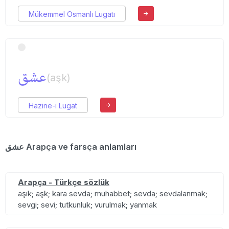
Mükemmel Osmanlı Lugatı
عشق
(aşk)
Hazine-i Lugat
عشق Arapça ve farsça anlamları
Arapça - Türkçe sözlük
aşık; aşk; kara sevda; muhabbet; sevda; sevdalanmak;
sevgi; sevi; tutkunluk; vurulmak; yanmak