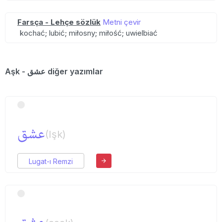
Farsça - Lehçe sözlük
Metni çevir
kochać; lubić; miłosny; miłość; uwielbiać
Aşk - عشق diğer yazımlar
عشق
(Işk)
Lugat-ı Remzi