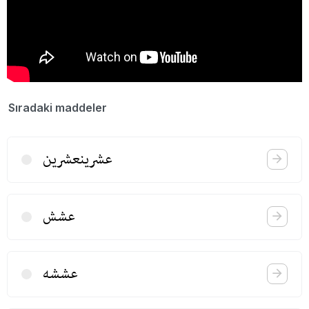
Sıradaki maddeler
عشرینعشرین
عشش
عششه