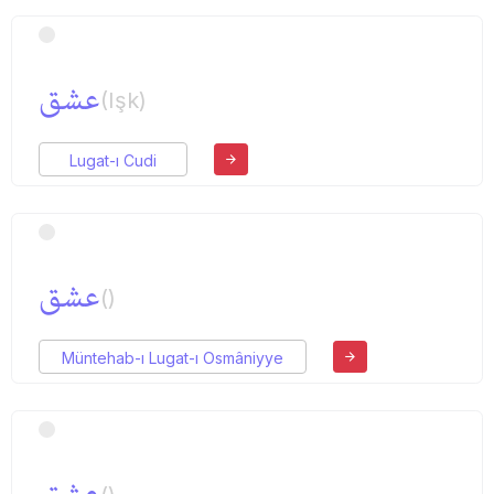
عشق
(Işk)
Lugat-ı Cudi
عشق
()
Müntehab-ı Lugat-ı Osmâniyye