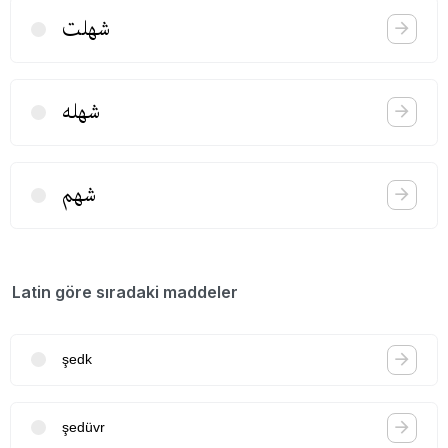
شهلت
شهله
شهم
Latin göre sıradaki maddeler
şedk
şedüvr