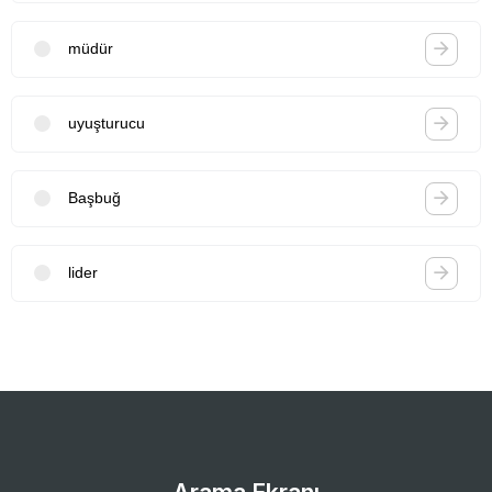
müdür
uyuşturucu
Başbuğ
lider