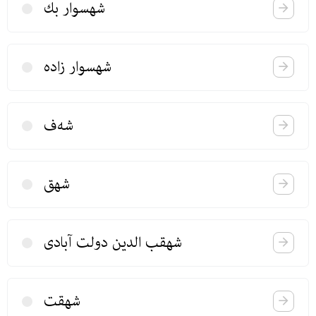
شهسوار بك
شهسوار زادە
شه‌ف
شهق
شهقب الدین دولت آبادی
شهقت