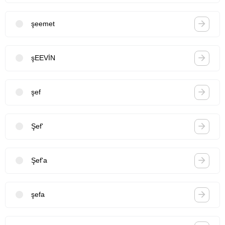
şeemet
şEEVİN
şef
Şef'
Şef'a
şefa