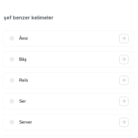
şef benzer kelimeler
Âmir
Bâş
Reîs
Ser
Server