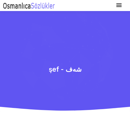
şef - شه‌ف