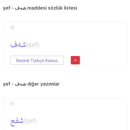
şef - شه‌ف maddesi sözlük listesi
شه‌ف
(şef)
Resimli Türkçe Kamus
şef - شه‌ف diğer yazımlar
شفع
(şef)