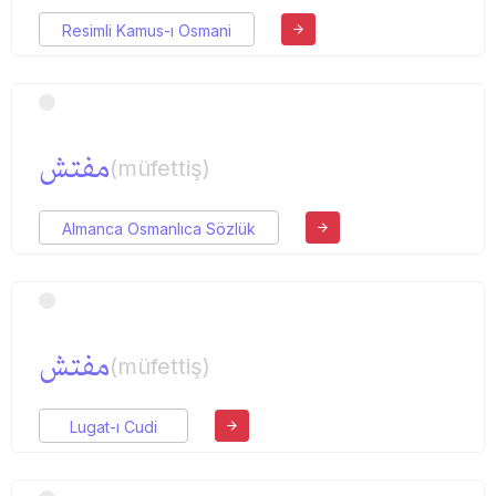
Resimli Kamus-ı Osmani
مفتش
(müfettiş)
Almanca Osmanlıca Sözlük
مفتش
(müfettiş)
Lugat-ı Cudi