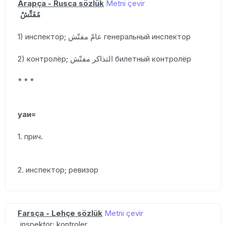
Arapça - Rusca sözlük
Metni çevir
مُفَتِّشٌ
1) инспектор; عامّ مفتّش генеральный инспектор
2) контролёр; التذاكر مفتّش билетный контролёр
* * *
уаи=
1. прич.
2. инспектор; ревизор
Farsça - Lehçe sözlük
Metni çevir
inspektor; kontroler