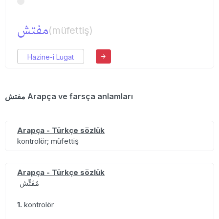
مفتش
(müfettiş)
Hazine-i Lugat
مفتش Arapça ve farsça anlamları
Arapça - Türkçe sözlük
kontrolör; müfettiş
Arapça - Türkçe sözlük
مُفَتِّش
1.
kontrolör