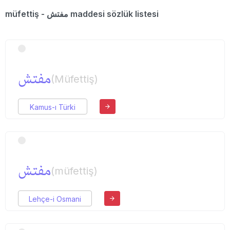
müfettiş - مفتش maddesi sözlük listesi
مفتش
(Müfettiş)
Kamus-ı Türki
مفتش
(müfettiş)
Lehçe-i Osmani