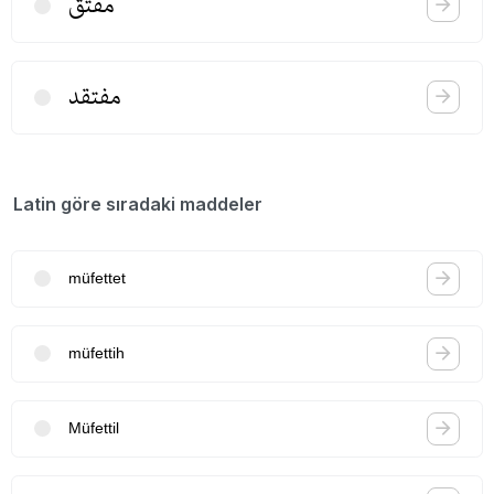
مفتق
مفتقد
Latin göre sıradaki maddeler
müfettet
müfettih
Müfettil