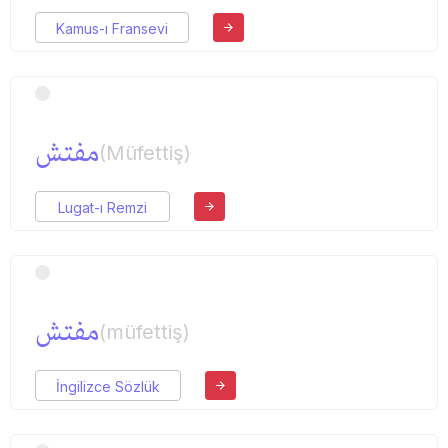
Kamus-ı Fransevi
مفتش
(Müfettiş)
Lugat-ı Remzi
مفتش
(müfettiş)
İngilizce Sözlük