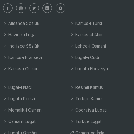
Almanca Sözlük
Kamus-ı Türki
Hazine-i Lugat
Kamus'ul Alam
İngilizce Sözlük
Lehçe-i Osmani
Kamus-ı Fransevi
Lugat-ı Cudi
Kamus-ı Osmani
Lugat-ı Ebuzziya
Lugat-ı Naci
Resimli Kamus
Lugat-ı Remzi
Türkçe Kamus
Memalik-i Osmani
Coğrafya Lugatı
Osmanlı Lugatı
Türkçe Lugat
Lugat-ı Osmâni
Osmanlıca İmla