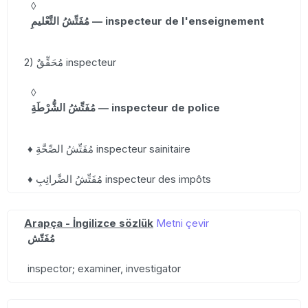
◊
مُفَتِّشُ التَّعْليمِ — inspecteur de l'enseignement
2) مُحَقِّقٌ inspecteur
◊
مُفَتِّشُ الشُّرْطَةِ — inspecteur de police
♦ مُفَتِّشُ الصِّحَّةِ inspecteur sainitaire
♦ مُفَتِّشُ الضَّرائِبِ inspecteur des impôts
Arapça - İngilizce sözlük
Metni çevir
مُفَتّش
inspector; examiner, investigator