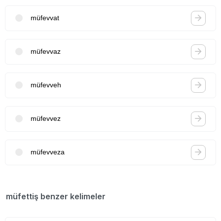
müfevvat
müfevvaz
müfevveh
müfevvez
müfevveza
müfettiş benzer kelimeler