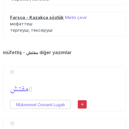
Farsça - Kazakca sözlük
Metni çevir
мофаттеш
тергеуші, тексеруші
müfettiş - مفتش diğer yazımlar
مفتش
()
Mükemmel Osmanlı Lugatı