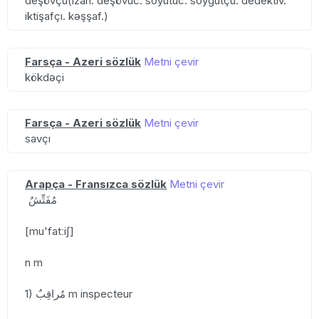
deşövçü(izah: deşövüc. soyutuc. soyğutçu. dedektiv.
iktişafçı. kəşşaf.)
Farsça - Azeri sözlük
Metni çevir
kökdəçi
Farsça - Azeri sözlük
Metni çevir
savçı
Arapça - Fransızca sözlük
Metni çevir
مُفَتِّشٌ
[mu'fatːiʃ]
n m
1) مُراقِبٌ m inspecteur