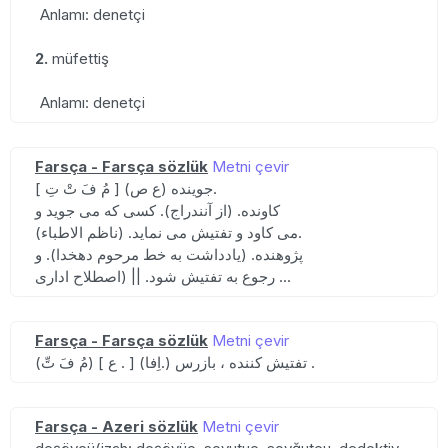
Anlamı: denetçi
2.
müfettiş
Anlamı: denetçi
Farsça - Farsça sözlük
Metni çevir
[ مُ فَ تْ تِ ] (ع ص) جوینده.
کاونده. (از آنندراج). کسی که می جوید و
می کاود و تفتیش می نماید. (ناظم الاطباء).
پژوهنده. (یادداشت به خط مرحوم دهخدا). و
رجوع به تفتیش شود. || (اصطلاح اداری ...
Farsça - Farsça sözlük
Metni çevir
(مُ فَ تِّ) [ ع . ] (اِفا.) تفتیش کننده ، بازرس .
Farsça - Azeri sözlük
Metni çevir