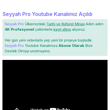
Seyyah Pro Youtube Kanalımız Açıldı
Seyyah Pro
Ülkemizdeki
Tarihi ve Kültürel Mirası
Adım adım
4K Profesyonel
çekimlerle
kayıt altına
alıyoruz.
Her gün yeni videolarla yep yeni bir projeye başladık.
Seyyah Pro
Youtube Kanalımıza
Abone Olarak
Bize
Destek Olmayı unutmayınız.