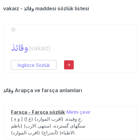
vakaiz - وقائذ maddesi sözlük listesi
وقائذ
(vakaiz)
İngilizce Sözlük
وقائذ Arapça ve farsça anlamları
Farsça - Farsça sözlük
Metni çevir
[ وَ ءِ ] (ع اِ) جِ وقیذة. (اقرب الموارد).
سنگهای گسترده. (منتهی الارب) (ناظم
الاطباء) (آنندراج) (اقرب الموارد).