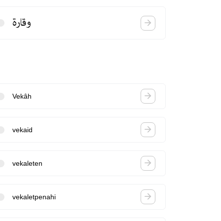
وقارة
Vekâh
vekaid
vekaleten
vekaletpenahi