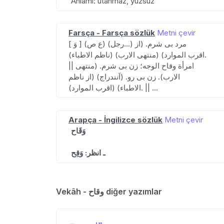
Anlamı: utanmaz, yüzsüz
Farsça - Farsça sözlük
Metni çevir
[ وَ ] (ع ص) (رجل...) مرد بی شرم. (از
اقرب الموارد) (منتهی الارب) (ناظم الاطباء).
|| امرأة وقاح الوجه؛ زن بی شرم. (منتهی
الارب). زن بی رو. (آنندراج) (از ناظم
الاطباء) (اقرب الموارد). || ...
Arapça - İngilizce sözlük
Metni çevir
وَقَاح
ـ انظر: وَقِح
Vekâh - وقاح diğer yazımlar