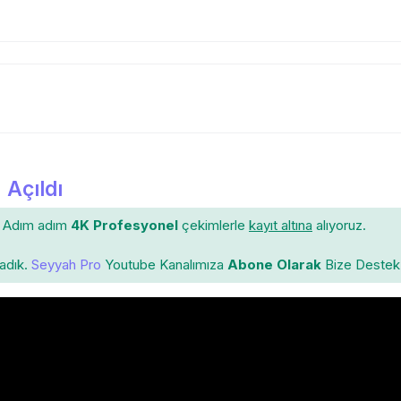
 Açıldı
Adım adım
4K Profesyonel
çekimlerle
kayıt altına
alıyoruz.
ladık.
Seyyah Pro
Youtube Kanalımıza
Abone Olarak
Bize Destek 