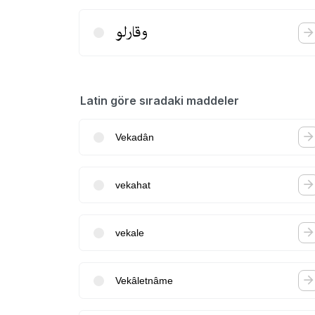
وقارلو
Latin göre sıradaki maddeler
Vekadân
vekahat
vekale
Vekâletnâme