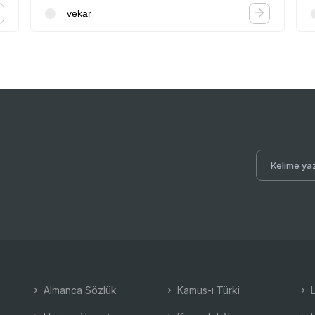
vekar
Almanca Sözlük
Kamus-ı Türki
L