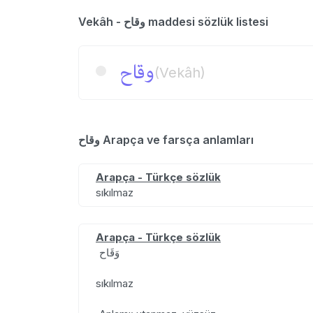
Vekâh - وقاح maddesi sözlük listesi
وقاح
(Vekâh)
وقاح Arapça ve farsça anlamları
Arapça - Türkçe sözlük
sıkılmaz
Arapça - Türkçe sözlük
وَقَاح
sıkılmaz