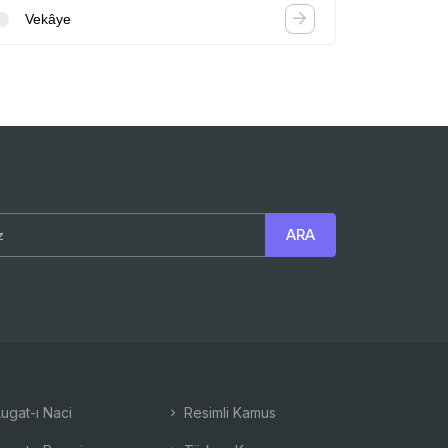
Vekâye
ugat-ı Naci
Resimli Kamus