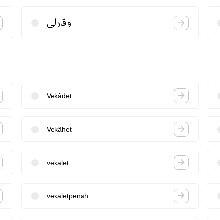
وقارلی
Vekâdet
Vekâhet
vekalet
vekaletpenah