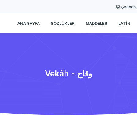
Çağdaş
ANA SAYFA
SÖZLÜKLER
MADDELER
LATIN
Vekâh - وقاح