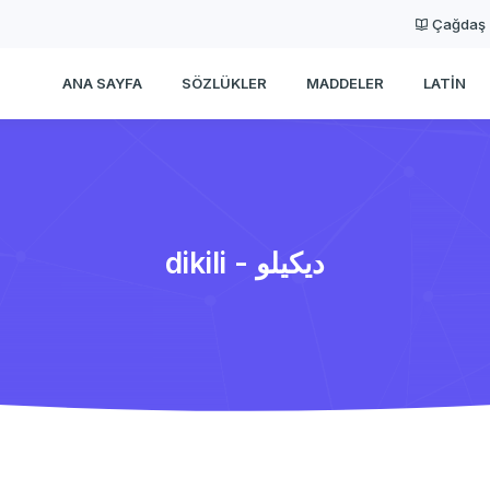
Çağdaş
ANA SAYFA
SÖZLÜKLER
MADDELER
LATIN
dikili - دیكیلو