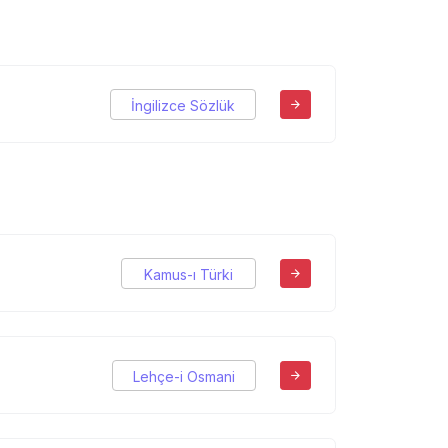
İngilizce Sözlük
Kamus-ı Türki
Lehçe-i Osmani