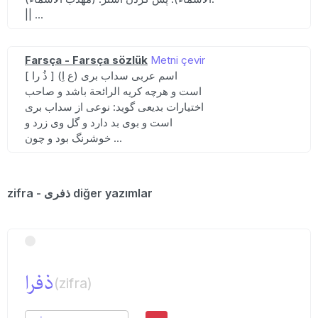
|| ...
Farsça - Farsça sözlük
Metni çevir
[ ذُ را ] (ع اِ) اسم عربی سداب بری
است و هرچه کریه الرائحة باشد و صاحب
اختیارات بدیعی گوید: نوعی از سداب بری
است و بوی بد دارد و گل وی زرد و
خوشرنگ بود و چون ...
zifra - ذفری diğer yazımlar
ذفرا
(zifra)