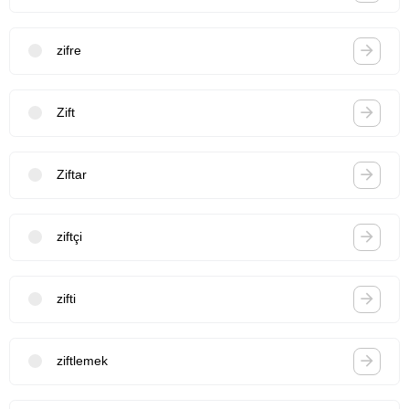
zifre
Zift
Ziftar
ziftçi
zifti
ziftlemek