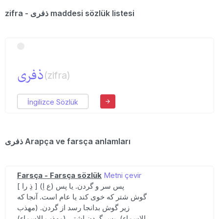
zifra - ذفری maddesi sözlük listesi
ذفری
(zifra)
İngilizce Sözlük
ذفری Arapça ve farsça anlamları
Farsça - Farsça sözlük
Metni çevir
[ ذِ را ] (ع اِ) پس سر و گردن. یا پس
گوش شتر که خوی کند یا عام است. آنجا که
زیر گوش بدانجا رسد از گردن. (مهذب
الاسماء). پس گردن اشتر. (مهذب الاسماء).