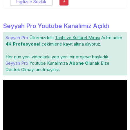
İngilizce Sözlük
Seyyah Pro Youtube Kanalımız Açıldı
Seyyah Pro
Ülkemizdeki
Tarihi ve Kültürel Mirası
Adım adım
4K Profesyonel
çekimlerle
kayıt altına
alıyoruz.
Her gün yeni videolarla yep yeni bir projeye başladık.
Seyyah Pro
Youtube Kanalımıza
Abone Olarak
Bize
Destek Olmayı unutmayınız.