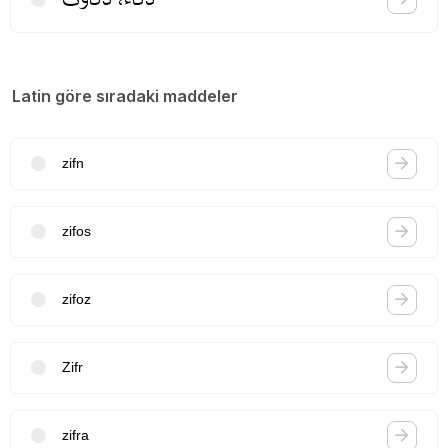
Latin göre sıradaki maddeler
zifn
zifos
zifoz
Zifr
zifra