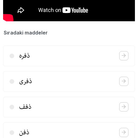
Sıradaki maddeler
ذفره
ذفری
ذفف
ذفن