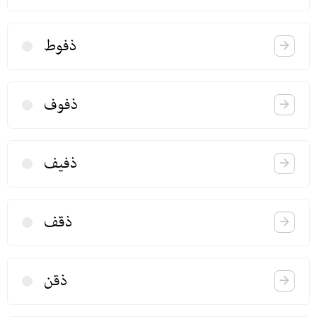
ذفوط
ذفوف
ذفیف
ذقف
ذقن