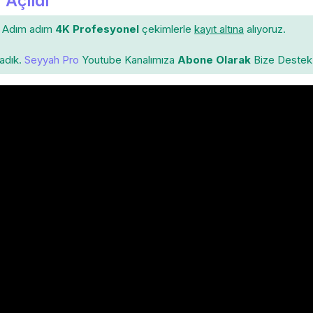
 Açıldı
Adım adım
4K Profesyonel
çekimlerle
kayıt altına
alıyoruz.
ladık.
Seyyah Pro
Youtube Kanalımıza
Abone Olarak
Bize Destek 