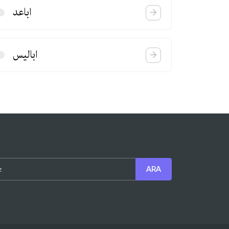
اباعد
ابالیس