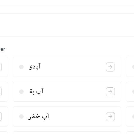
ler
آبادی
آب بقا
آب خضر