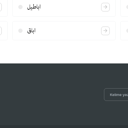
اباطیل
اباق