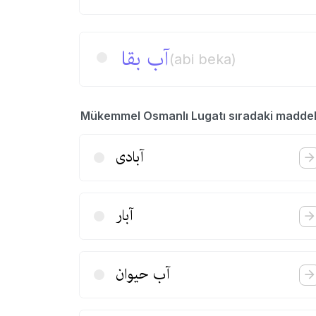
آب بقا
(abi beka)
Mükemmel Osmanlı Lugatı sıradaki madde
آبادی
آبار
آب حیوان