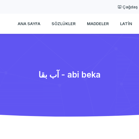
Çağdaş
ANA SAYFA
SÖZLÜKLER
MADDELER
LATIN
آب بقا - abi beka