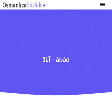
آبادْ - âbâd