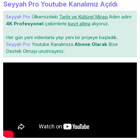
Seyyah Pro Youtube Kanalımız Açıldı
Seyyah Pro
Ülkemizdeki
Tarihi ve Kültürel Mirası
Adım adım
4K Profesyonel
çekimlerle
kayıt altına
alıyoruz.
Her gün yeni videolarla yep yeni bir projeye başladık.
Seyyah Pro
Youtube Kanalımıza
Abone Olarak
Bize
Destek Olmayı unutmayınız.