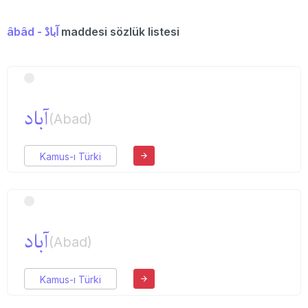
âbâd - آبادْ
maddesi sözlük listesi
آباد
(Abad)
Kamus-ı Türki
آباد
(Abad)
Kamus-ı Türki