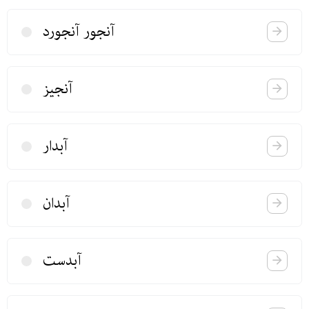
آنجور آنجورد
آنجیز
آبدار
آبدان
آبدست