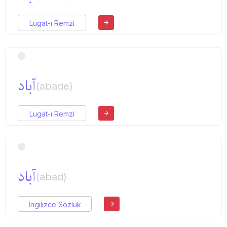
Lugat-ı Remzi
آباد
(abade)
Lugat-ı Remzi
آباد
(abad)
İngilizce Sözlük