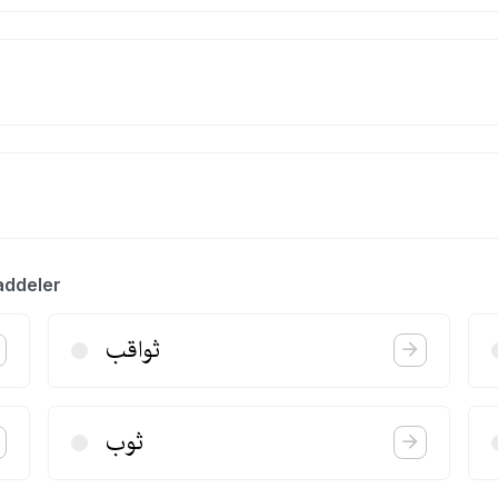
addeler
ثواقب
ثوب