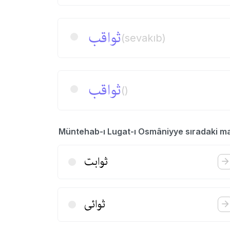
ثواقب
(sevakıb)
ثواقب
()
Müntehab-ı Lugat-ı Osmâniyye sıradaki m
ثوابت
ثوائی