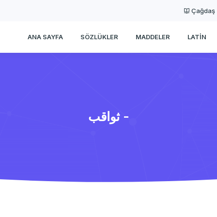
Çağdaş
ANA SAYFA
SÖZLÜKLER
MADDELER
LATIN
ثواقب -