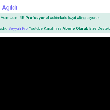
 Açıldı
Adım adım
4K Profesyonel
çekimlerle
kayıt altına
alıyoruz.
ladık.
Seyyah Pro
Youtube Kanalımıza
Abone Olarak
Bize Destek 