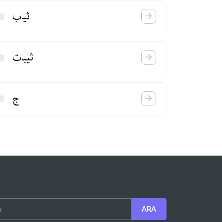
ثیاب
ثیبات
ج