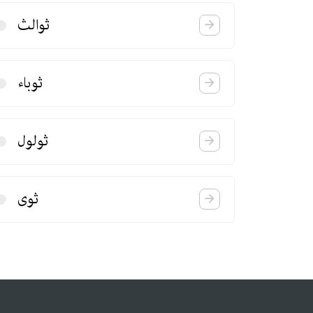
ثوالث
ثوباء
ثولول
ثوی