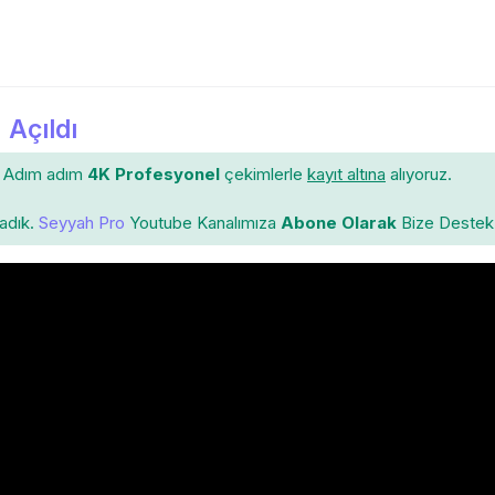
 Açıldı
Adım adım
4K Profesyonel
çekimlerle
kayıt altına
alıyoruz.
ladık.
Seyyah Pro
Youtube Kanalımıza
Abone Olarak
Bize Destek 