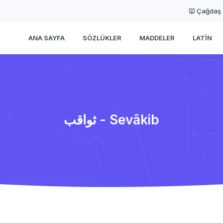
Çağdaş
ANA SAYFA
SÖZLÜKLER
MADDELER
LATIN
ثواقب - Sevâkib