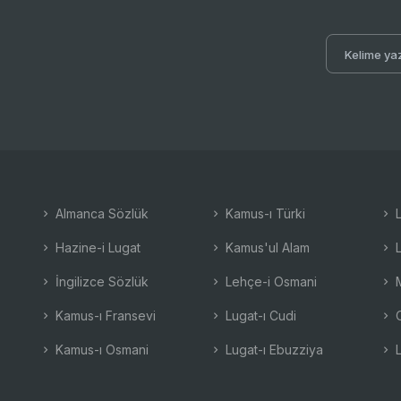
Almanca Sözlük
Kamus-ı Türki
L
Hazine-i Lugat
Kamus'ul Alam
L
İngilizce Sözlük
Lehçe-i Osmani
M
Kamus-ı Fransevi
Lugat-ı Cudi
O
Kamus-ı Osmani
Lugat-ı Ebuzziya
L