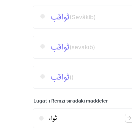
ثواقب
(Sevâkib)
ثواقب
(sevakıb)
ثواقب
()
Lugat-ı Remzi sıradaki maddeler
ثواء