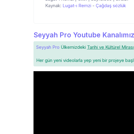
Kaynak:
Lugat-ı Remzi
-
Çağdaş sözlük
Seyyah Pro Youtube Kanalımız
Seyyah Pro
Ülkemizdeki
Tarihi ve Kültürel Mirası
Her gün yeni videolarla yep yeni bir projeye baş