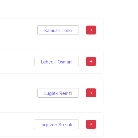
Kamus-ı Türki
Lehçe-i Osmani
Lugat-ı Remzi
İngilizce Sözlük