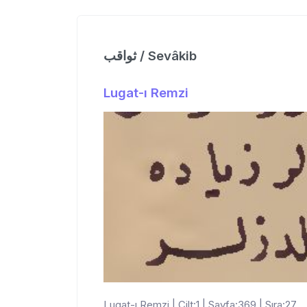
ثواقب / Sevâkib
Lugat-ı Remzi
Lugat-ı Remzi | Cilt:1 | Sayfa:369 | Sıra:27