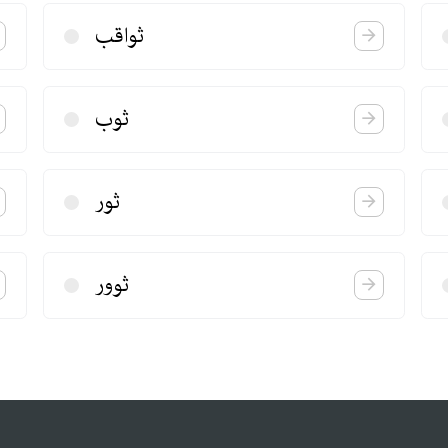
ثواقب
ثوب
ثور
ثوور