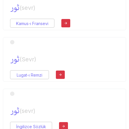
ثور
(sevr)
Kamus-ı Fransevi
ثور
(Sevr)
Lugat-ı Remzi
ثور
(sevr)
İngilizce Sözlük