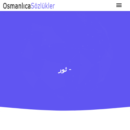
ثور -