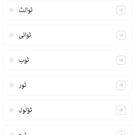
ثوالث
ثوائی
ثوب
ثور
ثؤلول