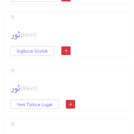
ثور
(sevr)
İngilizce Sözlük
ثور
(Sevr)
Yeni Türkçe Lugat