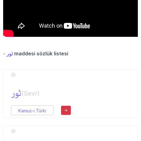
- ثور
maddesi sözlük listesi
ثور
(Sevr)
Kamus-ı Türki