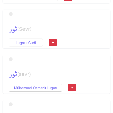
ثور
(Sevr)
Lugat-ı Cudi
ثور
(sevr)
Mükemmel Osmanlı Lugatı