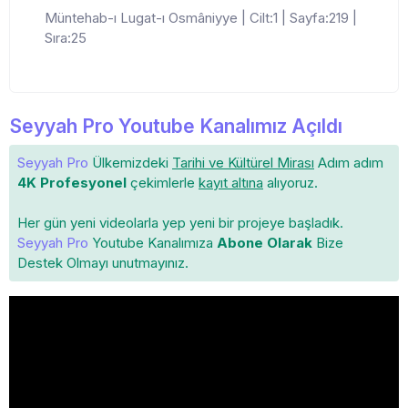
Müntehab-ı Lugat-ı Osmâniyye | Cilt:1 | Sayfa:219 |
Sıra:25
Seyyah Pro Youtube Kanalımız Açıldı
Seyyah Pro
Ülkemizdeki
Tarihi ve Kültürel Mirası
Adım adım
4K Profesyonel
çekimlerle
kayıt altına
alıyoruz.
Her gün yeni videolarla yep yeni bir projeye başladık.
Seyyah Pro
Youtube Kanalımıza
Abone Olarak
Bize
Destek Olmayı unutmayınız.