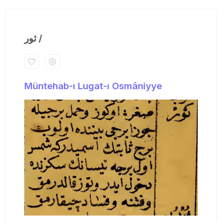
ثور /
Müntehab-ı Lugat-ı Osmâniyye