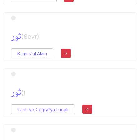
ثور
(Sevr)
Kamus'ul Alam
ثور
()
Tarih ve Coğrafya Lugatı