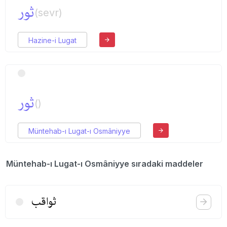
ثور
(sevr)
Hazine-i Lugat
ثور
()
Müntehab-ı Lugat-ı Osmâniyye
Müntehab-ı Lugat-ı Osmâniyye sıradaki maddeler
ثواقب