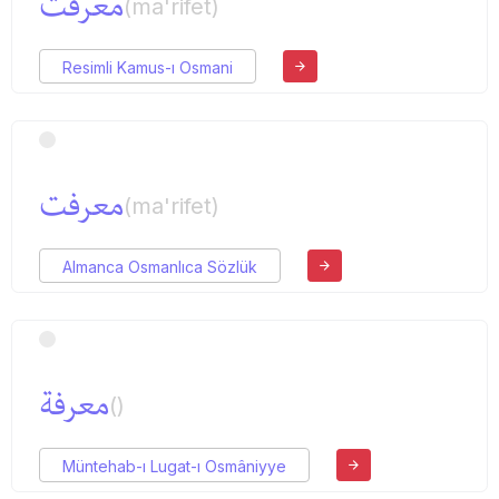
معرفت
(ma'rifet)
Resimli Kamus-ı Osmani
معرفت
(ma'rifet)
Almanca Osmanlıca Sözlük
معرفة
()
Müntehab-ı Lugat-ı Osmâniyye