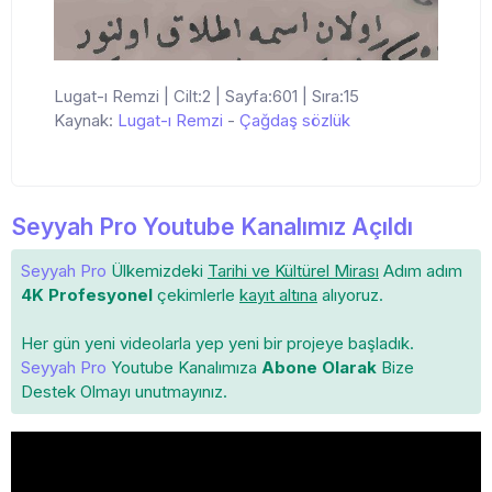
Lugat-ı Remzi | Cilt:2 | Sayfa:601 | Sıra:15
Kaynak:
Lugat-ı Remzi
-
Çağdaş sözlük
Seyyah Pro Youtube Kanalımız Açıldı
Seyyah Pro
Ülkemizdeki
Tarihi ve Kültürel Mirası
Adım adım
4K Profesyonel
çekimlerle
kayıt altına
alıyoruz.
Her gün yeni videolarla yep yeni bir projeye başladık.
Seyyah Pro
Youtube Kanalımıza
Abone Olarak
Bize
Destek Olmayı unutmayınız.