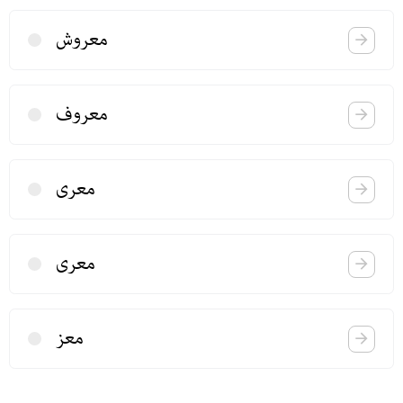
معروش
معروف
معری
معری
معز