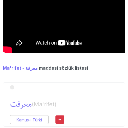
Ma'rifet - معرفة
maddesi sözlük listesi
معرفت
(Ma'rifet)
Kamus-ı Türki