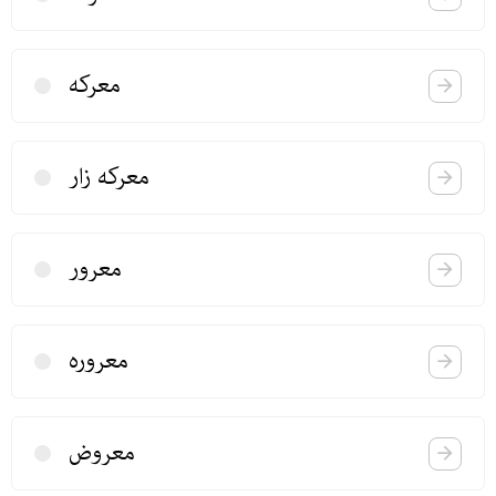
معركه
معركه زار
معرور
معروره
معروض