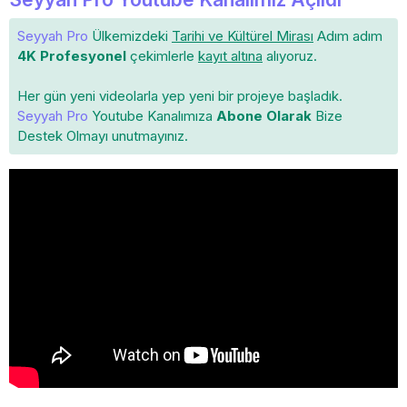
Seyyah Pro
Ülkemizdeki
Tarihi ve Kültürel Mirası
Adım adım
4K Profesyonel
çekimlerle
kayıt altına
alıyoruz.
Her gün yeni videolarla yep yeni bir projeye başladık.
Seyyah Pro
Youtube Kanalımıza
Abone Olarak
Bize
Destek Olmayı unutmayınız.