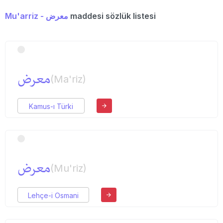
Mu'arriz - معرض
maddesi sözlük listesi
معرض
(Ma'riz)
Kamus-ı Türki
معرض
(Mu'riz)
Lehçe-i Osmani