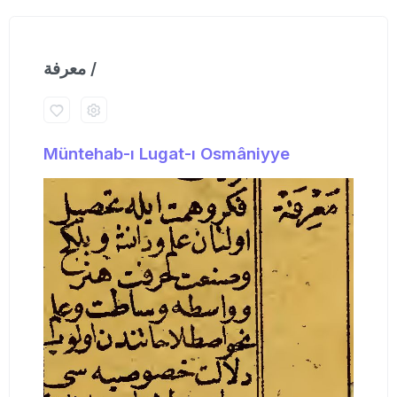
معرفة /
Müntehab-ı Lugat-ı Osmâniyye