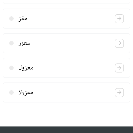
مغز
معزر
معزول
معزولا