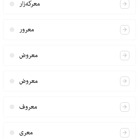
معركه‌زار
معرور
معروض
معروض
معروف
معری