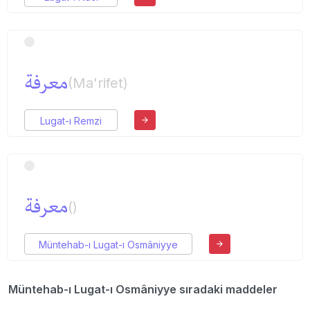
معرفة
(Ma'rifet)
Lugat-ı Remzi
معرفة
()
Müntehab-ı Lugat-ı Osmâniyye
Müntehab-ı Lugat-ı Osmâniyye sıradaki maddeler