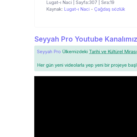
Lugat-ı Naci | Sayfa:307 | Sıra:19
Kaynak:
Lugat-ı Naci
-
Çağdaş sözlük
Seyyah Pro Youtube Kanalımız
Seyyah Pro
Ülkemizdeki
Tarihi ve Kültürel Mirası
Her gün yeni videolarla yep yeni bir projeye baş