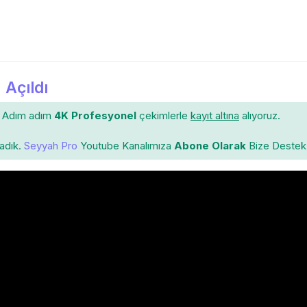
 Açıldı
Adım adım
4K Profesyonel
çekimlerle
kayıt altına
alıyoruz.
ladık.
Seyyah Pro
Youtube Kanalımıza
Abone Olarak
Bize Destek 