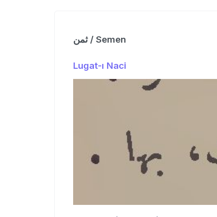
ثمن / Semen
Lugat-ı Naci