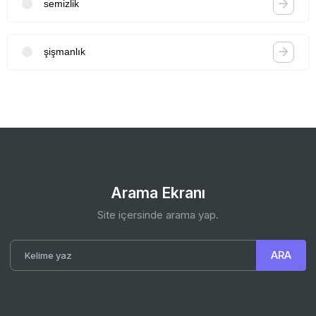
semizlik
şişmanlık
Arama Ekranı
Site içersinde arama yap.