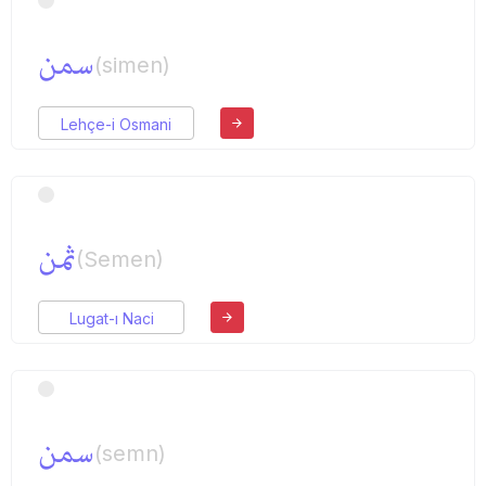
سمن
(simen)
Lehçe-i Osmani
ثمن
(Semen)
Lugat-ı Naci
سمن
(semn)