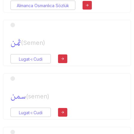
Almanca Osmanlıca Sözlük
ثمن
(Semen)
Lugat-ı Cudi
سمن
(semen)
Lugat-ı Cudi