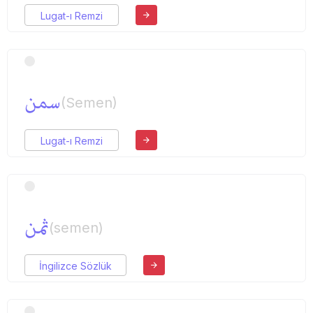
Lugat-ı Remzi
سمن
(Semen)
Lugat-ı Remzi
ثمن
(semen)
İngilizce Sözlük