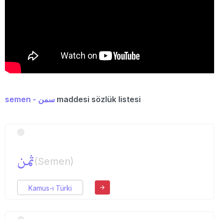
semen - سمن
maddesi sözlük listesi
ثمن
(Semen)
Kamus-ı Türki