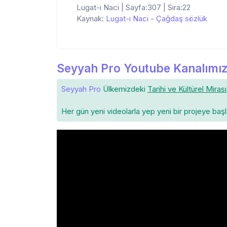
Lugat-ı Naci | Sayfa:307 | Sıra:22
Kaynak:
Lugat-ı Naci
-
Çağdaş sözlük
Seyyah Pro Youtube Kanalımız
Seyyah Pro
Ülkemizdeki
Tarihi ve Kültürel Mirası
Her gün yeni videolarla yep yeni bir projeye baş