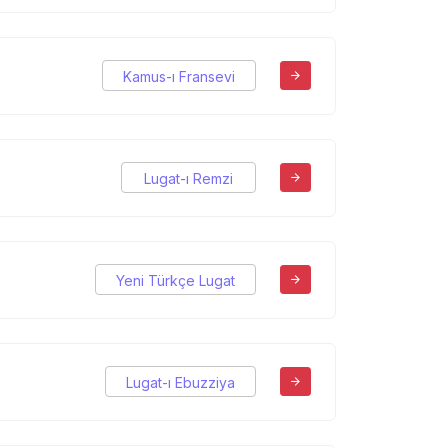
Kamus-ı Fransevi
Lugat-ı Remzi
Yeni Türkçe Lugat
Lugat-ı Ebuzziya