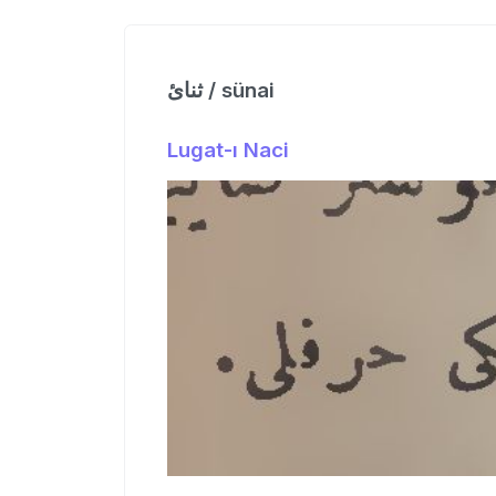
ثنائ / sünai
Lugat-ı Naci