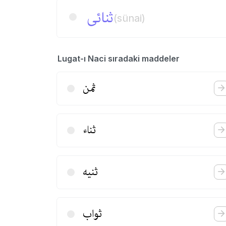
ثنائی
(sünai)
Lugat-ı Naci sıradaki maddeler
ثمن
ثناء
ثنیه
ثواب