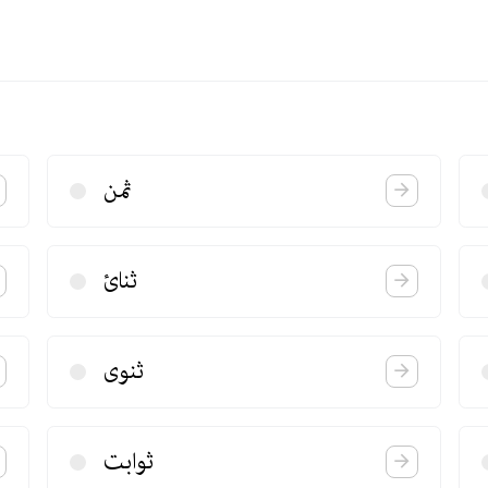
ثمن
ثنائ
ثنوی
ثوابت