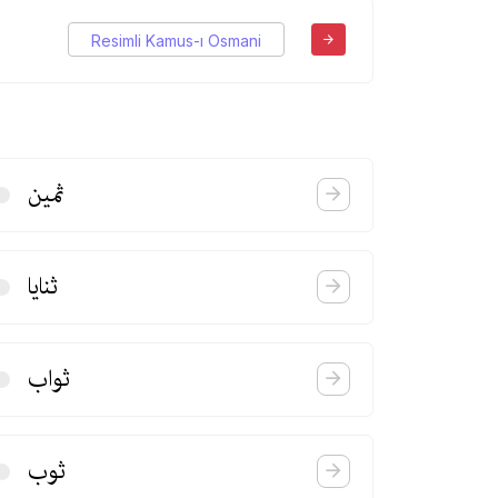
Resimli Kamus-ı Osmani
ثمین
ثنایا
ثواب
ثوب