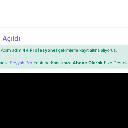
 Açıldı
Adım adım
4K Profesyonel
çekimlerle
kayıt altına
alıyoruz.
ladık.
Seyyah Pro
Youtube Kanalımıza
Abone Olarak
Bize Destek 