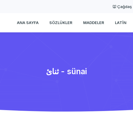
Çağdaş
ANA SAYFA
SÖZLÜKLER
MADDELER
LATIN
ثنائ - sünai