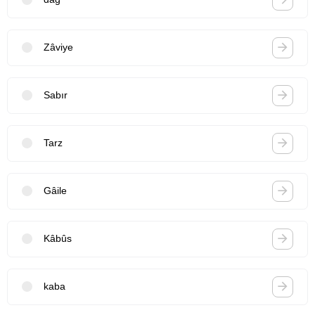
Zâviye
Sabır
Tarz
Gâile
Kâbûs
kaba