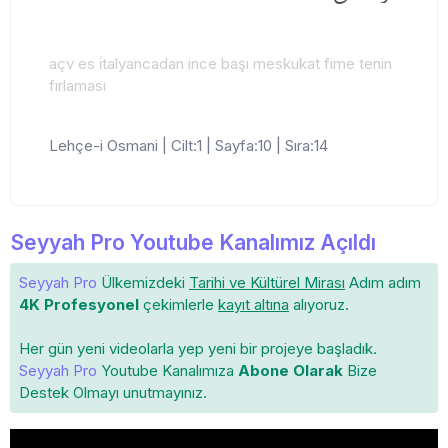
açv es i̇talyancadan ince başı meskukat fime tenin
fırlaması
Lehçe-i Osmani | Cilt:1 | Sayfa:10 | Sıra:14
Seyyah Pro Youtube Kanalımız Açıldı
Seyyah Pro
Ülkemizdeki
Tarihi ve Kültürel Mirası
Adım adım
4K Profesyonel
çekimlerle
kayıt altına
alıyoruz.
Her gün yeni videolarla yep yeni bir projeye başladık.
Seyyah Pro
Youtube Kanalımıza
Abone Olarak
Bize
Destek Olmayı unutmayınız.