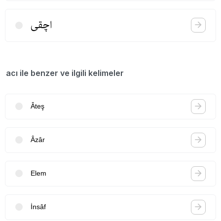
اچقی
acı ile benzer ve ilgili kelimeler
Âteş
Âzâr
Elem
İnsâf