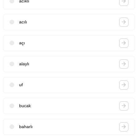
acıklı
acılı
açı
alaylı
uf
bucak
baharlı