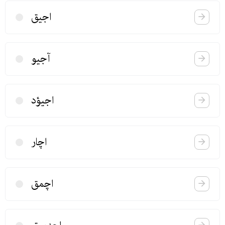
اجیق
آجیو
اجیؤد
اچار
اچمق