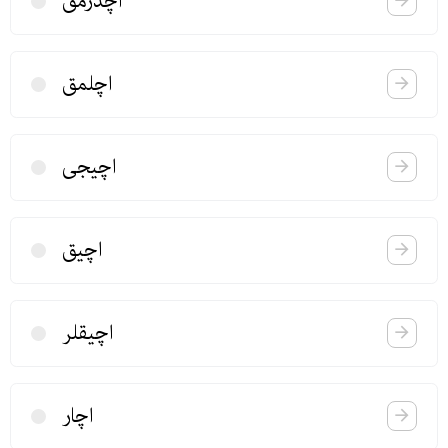
اچدرمق
اچلمق
اچیجی
اچیق
اچیقلر
اچار