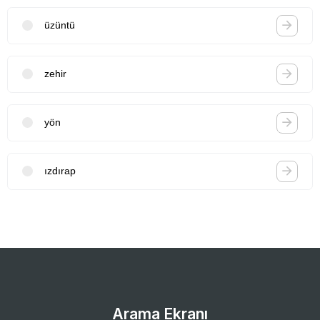
üzüntü
zehir
yön
ızdırap
Arama Ekranı