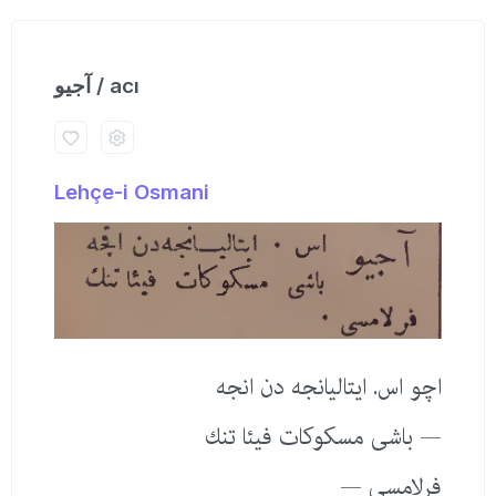
آجیو / acı
Lehçe-i Osmani
اچو اس. ایتالیانجه دن انجه
— باشی مسكوكات فیئا تنك
فرلامسی —