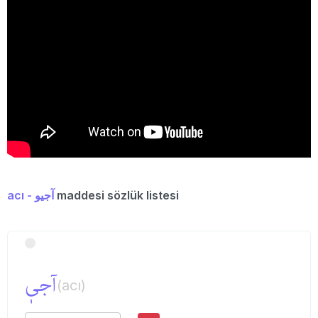
acı - آجیو
maddesi sözlük listesi
آجیٖ
(acı)