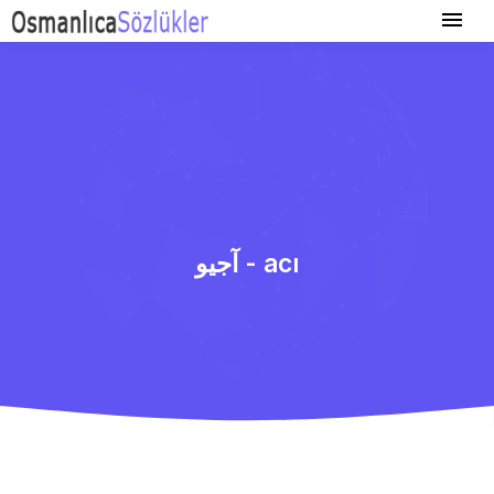
آجیو - acı