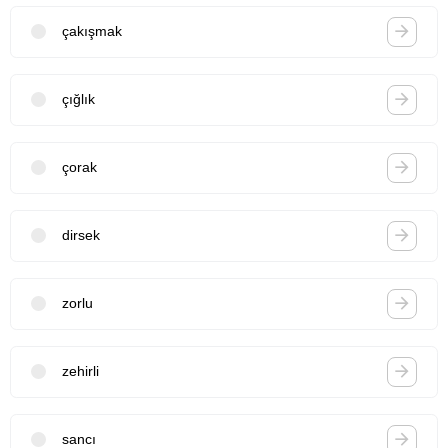
çakışmak
çığlık
çorak
dirsek
zorlu
zehirli
sancı