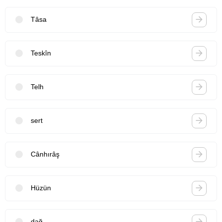
Tâsa
Teskîn
Telh
sert
Cânhırâş
Hüzün
dağ