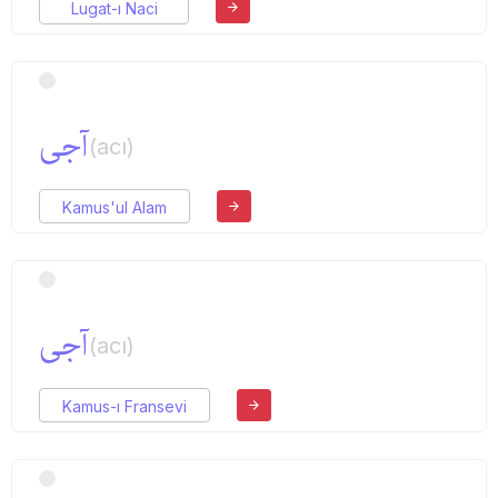
Lugat-ı Naci
آجی
(acı)
Kamus'ul Alam
آجی
(acı)
Kamus-ı Fransevi