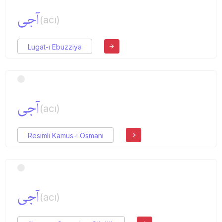
آجی
(acı)
Lugat-ı Ebuzziya
آجی
(acı)
Resimli Kamus-ı Osmani
آجی
(acı)