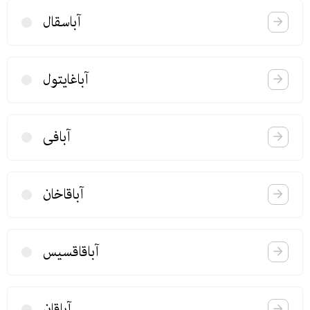
آباسقال
آباغایتول
آبافی
آباقاخان
آباقاقسیس
آباقان