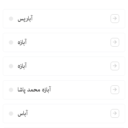
آباریس
آبازه
آبازه
آبازه محمد پاشا
آباس