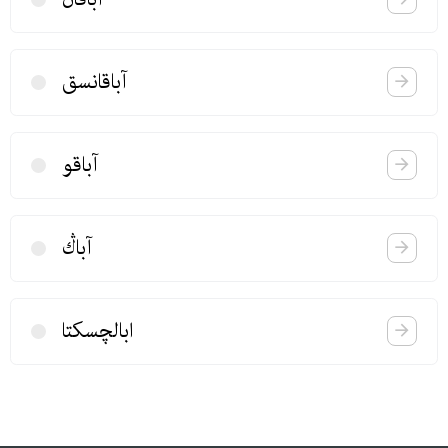
آباقانسق
آباقو
آباڭ
ابالچسكتا