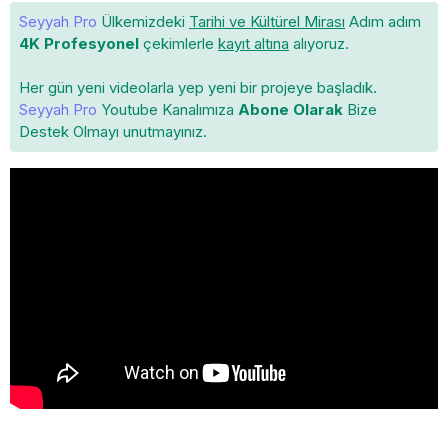
Seyyah Pro
Ülkemizdeki
Tarihi ve Kültürel Mirası
Adım adım
4K Profesyonel
çekimlerle
kayıt altına
alıyoruz.
Her gün yeni videolarla yep yeni bir projeye başladık.
Seyyah Pro
Youtube Kanalımıza
Abone Olarak
Bize
Destek Olmayı unutmayınız.