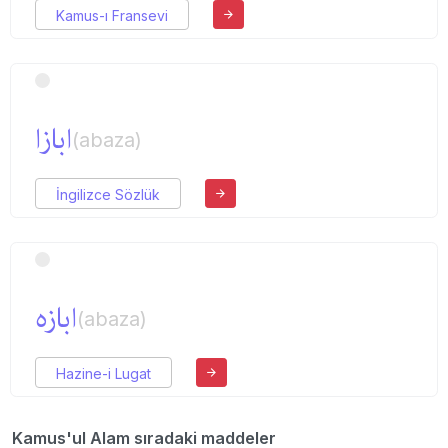
Kamus-ı Fransevi
ابازا
(abaza)
İngilizce Sözlük
ابازه
(abaza)
Hazine-i Lugat
Kamus'ul Alam sıradaki maddeler