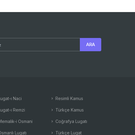
ugat-ı Naci
Resimli Kamus
ugat-ı Remzi
Türkçe Kamus
emalik-i Osmani
Coğrafya Lugatı
smanlı Lugatı
Türkçe Lugat