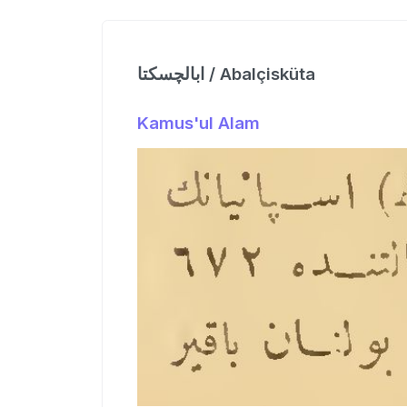
ابالچسكتا / Abalçisküta
Kamus'ul Alam