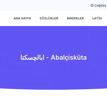
Çağdaş
ANA SAYFA
SÖZLÜKLER
MADDELER
LATIN
ابالچسكتا - Abalçisküta