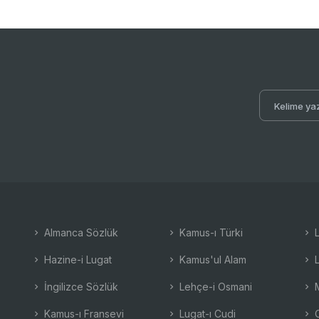
Almanca Sözlük
Kamus-ı Türki
L
Hazine-i Lugat
Kamus'ul Alam
L
İngilizce Sözlük
Lehçe-i Osmani
M
Kamus-ı Fransevi
Lugat-ı Cudi
O