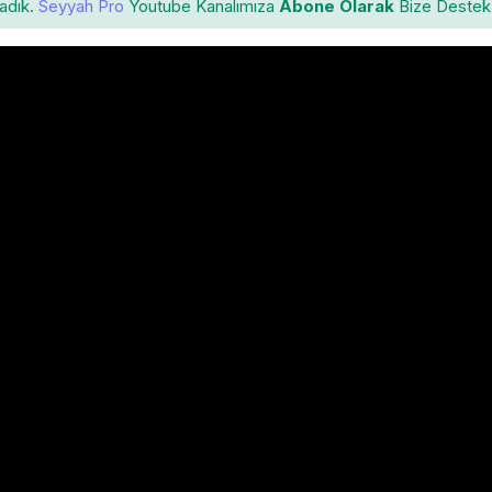
ladık.
Seyyah Pro
Youtube Kanalımıza
Abone Olarak
Bize Destek 