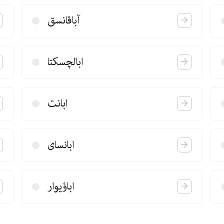
آباقانسق
ابالچسكتا
ابانت
ابانسای
اباؤیوار