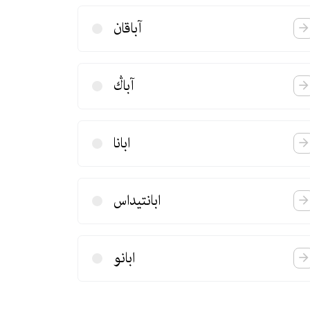
آباقان
آباڭ
ابانا
ابانتیداس
ابانو