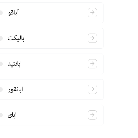
آباقو
ابالیكت
ابانتید
ابانقور
ابای