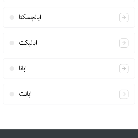
ابالچسكتا
ابالیكت
ابانا
ابانت