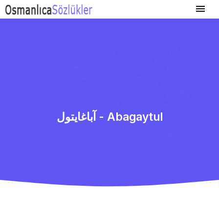
آباغایتول - Abagaytul