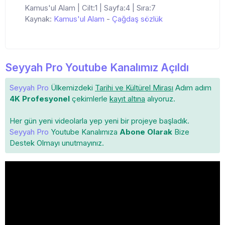
Kamus'ul Alam | Cilt:1 | Sayfa:4 | Sıra:7
Kaynak:
Kamus'ul Alam
-
Çağdaş sözlük
Seyyah Pro Youtube Kanalımız Açıldı
Seyyah Pro
Ülkemizdeki
Tarihi ve Kültürel Mirası
Adım adım
4K Profesyonel
çekimlerle
kayıt altına
alıyoruz.
Her gün yeni videolarla yep yeni bir projeye başladık.
Seyyah Pro
Youtube Kanalımıza
Abone Olarak
Bize
Destek Olmayı unutmayınız.