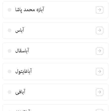
آبازه محمد پاشا
آباس
آباسقال
آباغایتول
آبافی