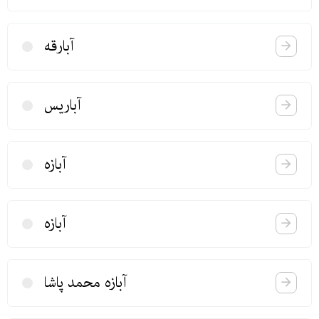
آبارقه
آباریس
آبازه
آبازه
آبازه محمد پاشا