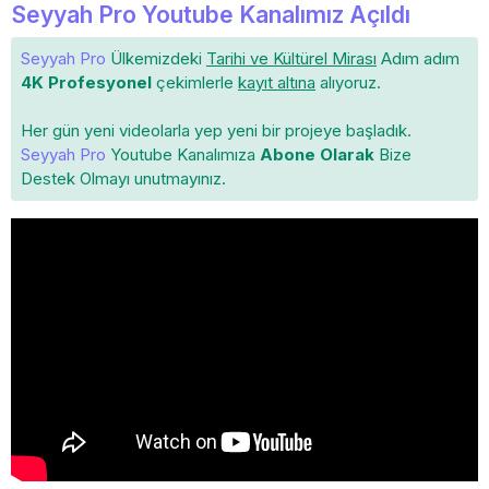
Seyyah Pro Youtube Kanalımız Açıldı
Seyyah Pro
Ülkemizdeki
Tarihi ve Kültürel Mirası
Adım adım
4K Profesyonel
çekimlerle
kayıt altına
alıyoruz.
Her gün yeni videolarla yep yeni bir projeye başladık.
Seyyah Pro
Youtube Kanalımıza
Abone Olarak
Bize
Destek Olmayı unutmayınız.