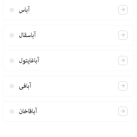
آباس
آباسقال
آباغایتول
آبافی
آباقاخان