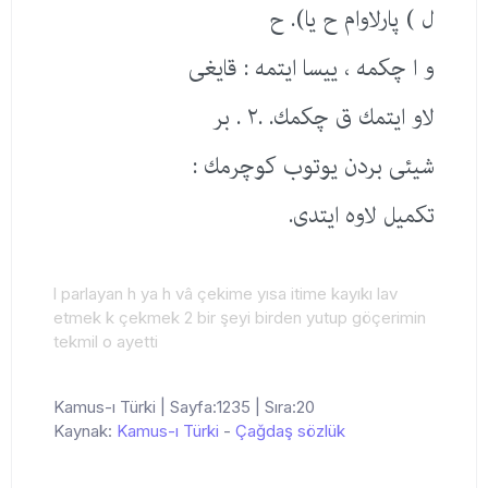
ل ) پارلاوام ح یا). ح
و ا چكمه ، ییسا ایتمه : قایغی
لاو ایتمك ق چكمك. .٢ . بر
شیئی بردن یوتوب كوچرمك :
تكمیل لاوه ایتدی.
l parlayan h ya h vâ çekime yısa itime kayıkı lav
etmek k çekmek 2 bir şeyi birden yutup göçerimin
tekmil o ayetti
Kamus-ı Türki | Sayfa:1235 | Sıra:20
Kaynak:
Kamus-ı Türki
-
Çağdaş sözlük