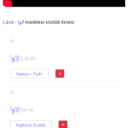
Lâvâ - لاوا
maddesi sözlük listesi
لاوا
(Lâvâ)
Kamus-ı Türki
لاوا
(lava)
İngilizce Sözlük