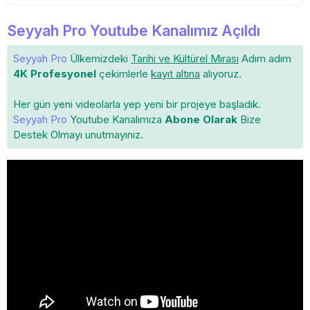
Seyyah Pro Youtube Kanalımız Açıldı
Seyyah Pro
Ülkemizdeki
Tarihi ve Kültürel Mirası
Adım adım
4K Profesyonel
çekimlerle
kayıt altına
alıyoruz.
Her gün yeni videolarla yep yeni bir projeye başladık.
Seyyah Pro
Youtube Kanalımıza
Abone Olarak
Bize
Destek Olmayı unutmayınız.