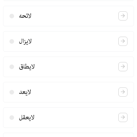
لائحه
لایزال
لایطاق
لایعد
لایعقل