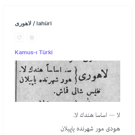
لاهوری / lahüri
Kamus-ı Türki
لا — اساسا هندك لا.
هودی مور شهرنده یاپیلان