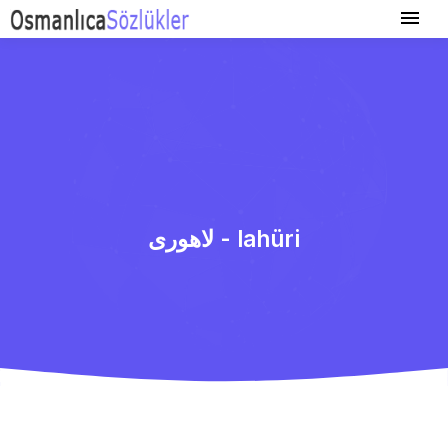
لاهوری - lahüri