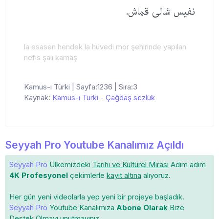
نفیس شالی قماش.
la esasen hendek la hüvedi mor şehirinde yapılan
nefis şalı kamaş
Kamus-ı Türki | Sayfa:1236 | Sıra:3
Kaynak:
Kamus-ı Türki
-
Çağdaş sözlük
Seyyah Pro Youtube Kanalımız Açıldı
Seyyah Pro
Ülkemizdeki
Tarihi ve Kültürel Mirası
Adım adım
4K Profesyonel
çekimlerle
kayıt altına
alıyoruz.
Her gün yeni videolarla yep yeni bir projeye başladık.
Seyyah Pro
Youtube Kanalımıza
Abone Olarak
Bize
Destek Olmayı unutmayınız.