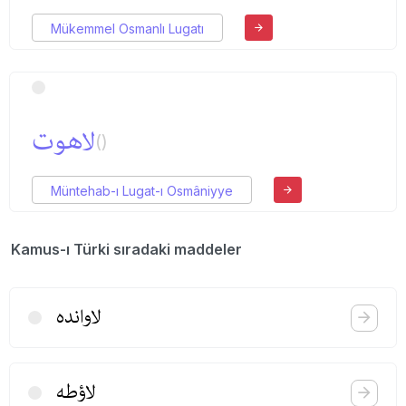
Mükemmel Osmanlı Lugatı
لاهوت
()
Müntehab-ı Lugat-ı Osmâniyye
Kamus-ı Türki sıradaki maddeler
لاوانده
لاؤطه