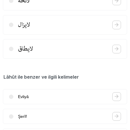
لائحه
لایزال
لایطاق
Lâhût ile benzer ve ilgili kelimeler
Evliyâ
Şerîf