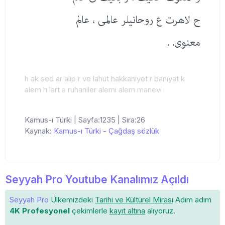
ح لاهرت ع روحانیلر عالمی ، عالم
معنوی. .
h ak sed ar alıp r ve lahut hakkaniyet r banıyat k
alem h lart a ruhaniler alemi alem manevi
Kamus-ı Türki | Sayfa:1235 | Sıra:26
Kaynak:
Kamus-ı Türki
-
Çağdaş sözlük
Seyyah Pro Youtube Kanalımız Açıldı
Seyyah Pro
Ülkemizdeki
Tarihi ve Kültürel Mirası
Adım adım
4K Profesyonel
çekimlerle
kayıt altına
alıyoruz.