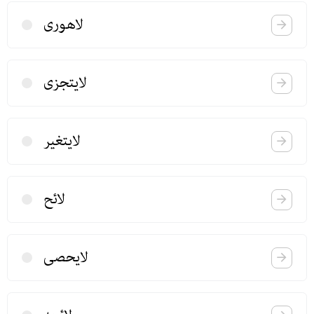
لاهوری
لایتجزی
لایتغیر
لائح
لایحصی