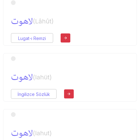
لاهوت
(Lâhût)
Lugat-ı Remzi
لاهوت
(lahüt)
İngilizce Sözlük
لاهوت
(lahut)