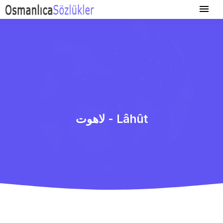
لاهوت - Lâhût