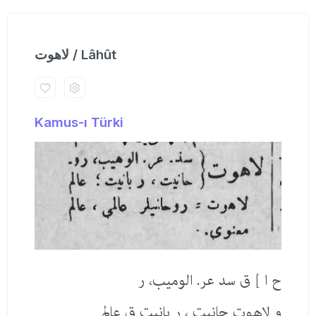
لاهوت / Lâhût
Kamus-ı Türki
ح ا ] ق سد عر. الومیب، ر
و لاهوت حانیت ، ر بانیت ق عالم